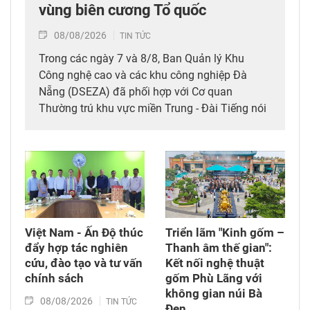
vùng biên cương Tổ quốc
08/08/2026
TIN TỨC
Trong các ngày 7 và 8/8, Ban Quản lý Khu
Công nghệ cao và các khu công nghiệp Đà
Nẵng (DSEZA) đã phối hợp với Cơ quan
Thường trú khu vực miền Trung - Đài Tiếng nói
Việt Nam (VOV Miền Trung) và các đơn vị đồng
hành tổ chức chương trình từ thiện, tiếp sức
cho đồng bào nghèo tại xã biên giới Hùng Sơn
(thành phố Đà Nẵng).
Việt Nam - Ấn Độ thúc
Triển lãm "Kinh gốm –
đẩy hợp tác nghiên
Thanh âm thế gian":
cứu, đào tạo và tư vấn
Kết nối nghệ thuật
chính sách
gốm Phù Lãng với
không gian núi Bà
08/08/2026
TIN TỨC
Đen