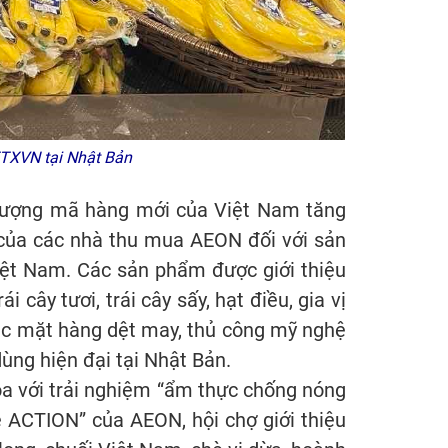
TTXVN tại Nhật Bản
 lượng mã hàng mới của Việt Nam tăng
 của các nhà thu mua AEON đối với sản
ệt Nam. Các sản phẩm được giới thiệu
cây tươi, trái cây sấy, hạt điều, gia vị
ác mặt hàng dệt may, thủ công mỹ nghệ
ùng hiện đại tại Nhật Bản.
a với trải nghiệm “ẩm thực chống nóng
 ACTION” của AEON, hội chợ giới thiệu