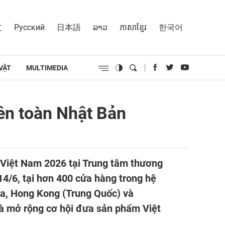
文
Русский
日本語
ລາວ
ភាសាខ្មែរ
한국어
VẬT
MULTIMEDIA
ên toàn Nhật Bản
Việt Nam 2026 tại Trung tâm thương
4/6, tại hơn 400 cửa hàng trong hệ
ia, Hong Kong (Trung Quốc) và
à mở rộng cơ hội đưa sản phẩm Việt