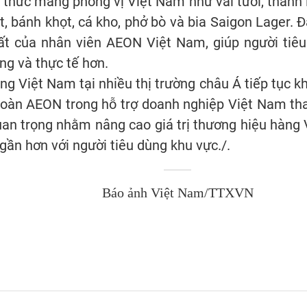
thức mang phong vị Việt Nam như vải tươi, thanh l
ịt, bánh khọt, cá kho, phở bò và bia Saigon Lager. 
uất của nhân viên AEON Việt Nam, giúp người tiê
ng và thực tế hơn.
ng Việt Nam tại nhiều thị trường châu Á tiếp tục 
oàn AEON trong hỗ trợ doanh nghiệp Việt Nam tha
quan trọng nhằm nâng cao giá trị thương hiệu hàng
ần hơn với người tiêu dùng khu vực./.
Báo ảnh Việt Nam/TTXVN