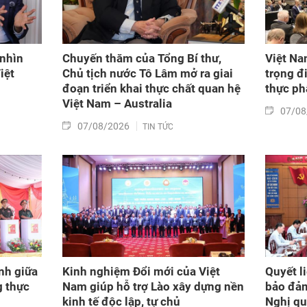
 nhìn
Chuyến thăm của Tổng Bí thư,
Việt Nam
iệt
Chủ tịch nước Tô Lâm mở ra giai
trọng đ
đoạn triển khai thực chất quan hệ
thực ph
Việt Nam – Australia
07/08
07/08/2026
TIN TỨC
nh giữa
Kinh nghiệm Đổi mới của Việt
Quyết l
g thực
Nam giúp hỗ trợ Lào xây dựng nền
bảo đảm
kinh tế độc lập, tự chủ
Nghị q