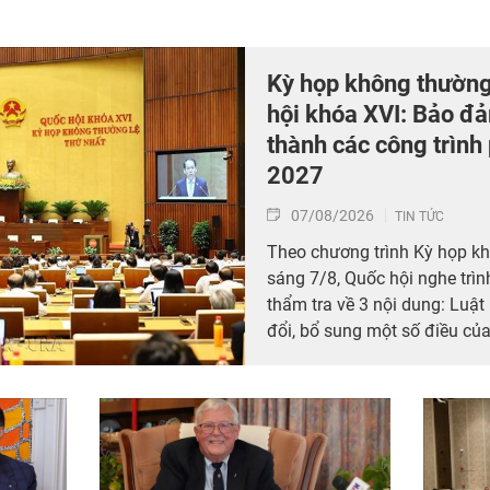
Kỳ họp không thường
hội khóa XVI: Bảo đ
thành các công trìn
2027
07/08/2026
TIN TỨC
Theo chương trình Kỳ họp kh
sáng 7/8, Quốc hội nghe trìn
thẩm tra về 3 nội dung: Luật 
đổi, bổ sung một số điều của
thủ tục hành chính, điều kiệ
nông nghiệp và môi trường; 
số điều của Luật Tần số vô t
thông, Luật Giao dịch điện t
công nghệ. Sau đó, Quốc hội 
Luật trên.