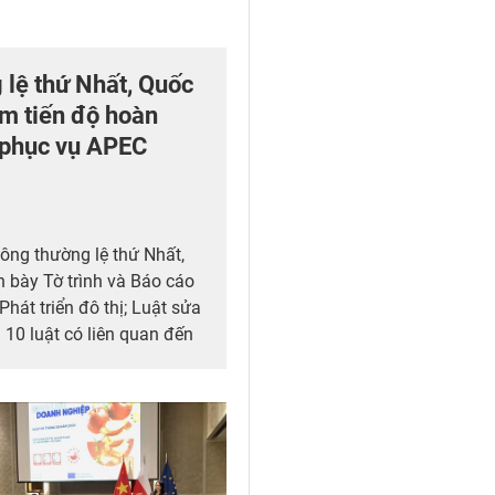
 lệ thứ Nhất, Quốc
ảm tiến độ hoàn
h phục vụ APEC
ông thường lệ thứ Nhất,
h bày Tờ trình và Báo cáo
Phát triển đô thị; Luật sửa
 10 luật có liên quan đến
n kinh doanh trong lĩnh vực
Luật sửa đổi, bổ sung một
uyến điện, Luật Viễn
ử và Luật Chuyển giao
thảo luận ở tổ về 3 dự án