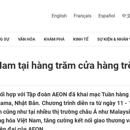
English
Français
Español
中
G SỰ
VĂN HÓA
KHÁM PHÁ
KINH TẾ
SỰ KIỆN & NHÂN 
Nam tại hàng trăm cửa hàng tr
ối hợp với Tập đoàn AEON đã khai mạc Tuần hàng 
ma, Nhật Bản. Chương trình diễn ra từ ngày 11 - 1
 cũng như tại nhiều thị trường châu Á như Malays
 hóa Việt Nam, tăng cường kết nối giao thương v
iện đại của AEON.