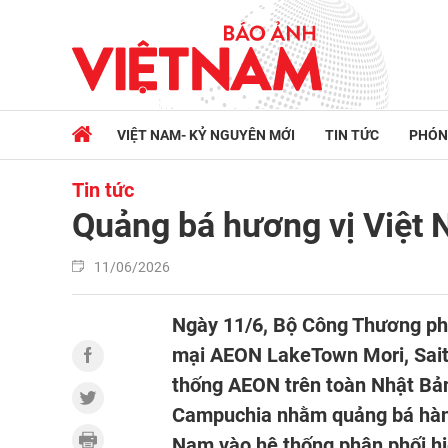
VIỆT NAM- KỶ NGUYÊN MỚI
TIN TỨC
PHÓN
Tin tức
Quảng bá hương vị Việt 
11/06/2026
Ngày 11/6, Bộ Công Thương ph
mại AEON LakeTown Mori, Saita
thống AEON trên toàn Nhật Bản
Campuchia nhằm quảng bá hàng
Nam vào hệ thống phân phối h