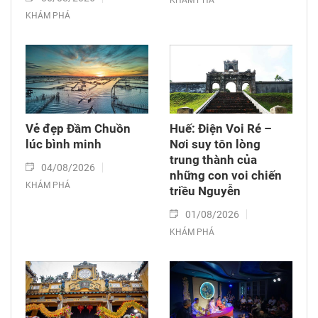
KHÁM PHÁ
Vẻ đẹp Đầm Chuồn
Huế: Điện Voi Ré –
lúc bình minh
Nơi suy tôn lòng
trung thành của
04/08/2026
những con voi chiến
KHÁM PHÁ
triều Nguyễn
01/08/2026
KHÁM PHÁ