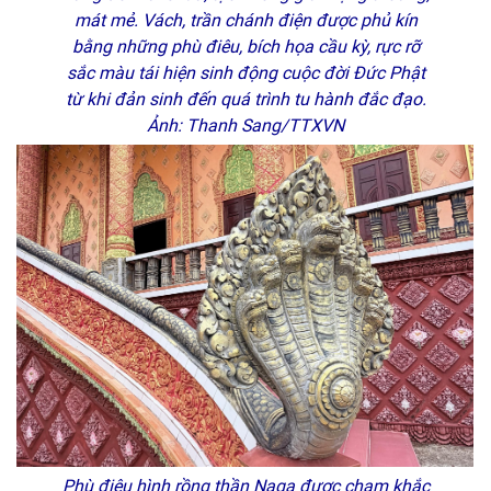
mát mẻ. Vách, trần chánh điện được phủ kín
bằng những phù điêu, bích họa cầu kỳ, rực rỡ
sắc màu tái hiện sinh động cuộc đời Đức Phật
từ khi đản sinh đến quá trình tu hành đắc đạo.
Ảnh: Thanh Sang/TTXVN
Phù điêu hình rồng thần Naga được chạm khắc