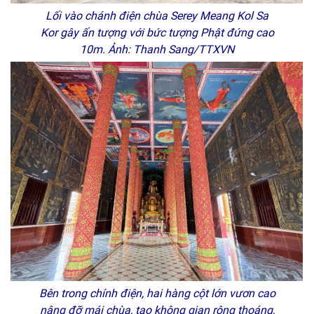
Lối vào chánh điện chùa Serey Meang Kol Sa
Kor gây ấn tượng với bức tượng Phật đứng cao
10m. Ảnh: Thanh Sang/TTXVN
Bên trong chính điện, hai hàng cột lớn vươn cao
nâng đỡ mái chùa, tạo không gian rộng thoáng,