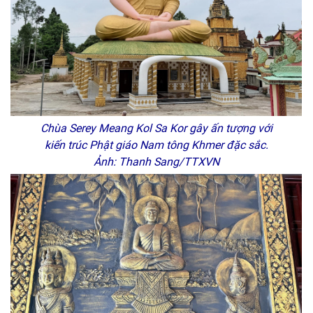
Chùa Serey Meang Kol Sa Kor gây ấn tượng với
kiến trúc Phật giáo Nam tông Khmer đặc sắc.
Ảnh: Thanh Sang/TTXVN