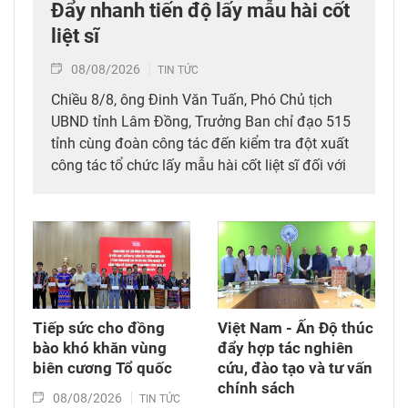
Đẩy nhanh tiến độ lấy mẫu hài cốt
liệt sĩ
08/08/2026
TIN TỨC
Chiều 8/8, ông Đinh Văn Tuấn, Phó Chủ tịch
UBND tỉnh Lâm Đồng, Trưởng Ban chỉ đạo 515
tỉnh cùng đoàn công tác đến kiểm tra đột xuất
công tác tổ chức lấy mẫu hài cốt liệt sĩ đối với
mộ chưa xác định được thông tin tại Nghĩa
trang Liệt sĩ Bình Thuận (xã Hồng Sơn), đồng
thời tặng quà cho cán bộ, chiến sĩ tham gia
công tác lấy mẫu tại đây.
Tiếp sức cho đồng
Việt Nam - Ấn Độ thúc
bào khó khăn vùng
đẩy hợp tác nghiên
biên cương Tổ quốc
cứu, đào tạo và tư vấn
chính sách
08/08/2026
TIN TỨC