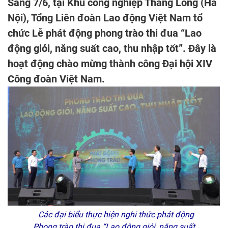
Sáng 7/6, tại Khu công nghiệp Thăng Long (Hà
Nội), Tổng Liên đoàn Lao động Việt Nam tổ
chức Lễ phát động phong trào thi đua “Lao
động giỏi, năng suất cao, thu nhập tốt”. Đây là
hoạt động chào mừng thành công Đại hội XIV
Công đoàn Việt Nam.
Các đại biểu thực hiện nghi thức phát động
Phong trào thi đua “Lao động giỏi, năng suất