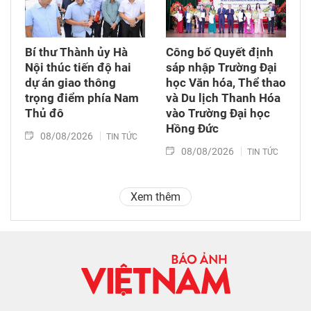
Bí thư Thành ủy Hà
Công bố Quyết định
Nội thúc tiến độ hai
sáp nhập Trường Đại
dự án giao thông
học Văn hóa, Thể thao
trọng điểm phía Nam
và Du lịch Thanh Hóa
Thủ đô
vào Trường Đại học
Hồng Đức
08/08/2026
TIN TỨC
08/08/2026
TIN TỨC
Xem thêm