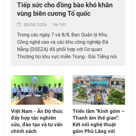
Tiếp sức cho đồng bào khó khăn
vùng biên cương Tổ quốc
08/08/2026
TIN TỨC
Trong các ngày 7 và 8/8, Ban Quản lý Khu
Công nghệ cao và các khu công nghiệp Đà
Nẵng (DSEZA) đã phối hợp với Cơ quan
Thường trú khu vực miền Trung - Đài Tiếng nói
Việt Nam (VOV Miền Trung) và các đơn vị đồng
hành tổ chức chương trình từ thiện, tiếp sức
cho đồng bào nghèo tại xã biên giới Hùng Sơn
(thành phố Đà Nẵng).
Việt Nam - Ấn Độ thúc
Triển lãm "Kinh gốm –
đẩy hợp tác nghiên
Thanh âm thế gian":
cứu, đào tạo và tư vấn
Kết nối nghệ thuật
chính sách
gốm Phù Lãng với