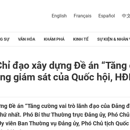
English
Français
Español
中
G SỰ
VĂN HÓA
KHÁM PHÁ
KINH TẾ
SỰ KIỆN & NHÂN 
hỉ đạo xây dựng Đề án “Tăng 
ộng giám sát của Quốc hội, H
ựng Đề án “Tăng cường vai trò lãnh đạo của Đảng đ
thứ nhất. Phó Bí thư Thường trực Đảng ủy, Phó Chủ
Ủy viên Ban Thường vụ Đảng ủy, Phó Chủ tịch Quố