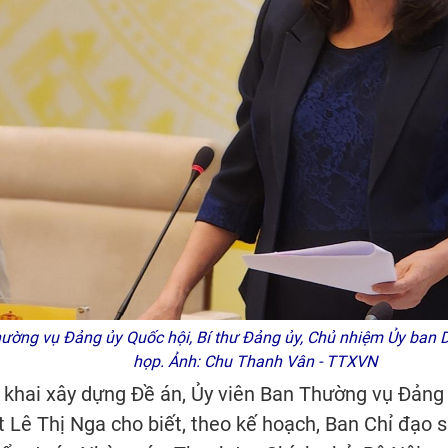
ường vụ Đảng ủy Quốc hội, Bí thư Đảng ủy, Chủ nhiệm Ủy ban D
họp. Ảnh: Chu Thanh Vân - TTXVN
 khai xây dựng Đề án, Ủy viên Ban Thường vụ Đảng 
Lê Thị Nga cho biết, theo kế hoạch, Ban Chỉ đạo s