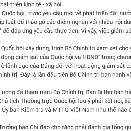
t triển kinh tế - xã hội.
Quốc hội, trước yêu cầu mới về phát triển đất nướ
p luật để tháo gỡ các điểm nghẽn với nhiều nội du
” để đáp ứng yêu cầu thực tiễn. Vì vậy, việc giám s
.
Quốc hội xây dựng, trình Bộ Chính trị xem xét cho 
t động giám sát của Quốc hội và HĐND” trong chươ
rò lãnh đạo của Đảng đối với hoạt động giám sát c
nh trị. Đây là lần đầu tiên Bộ Chính trị ban hành 
 ương đã tham mưu Bộ Chính trị, Ban Bí thư ban hàn
hủ tịch Thường trực Quốc hội lưu ý phải kết nối, li
 Ủy ban Kiểm tra và MTTQ Việt Nam như thế nào để
Trưởng ban Chỉ đạo cho rằng phải đánh giá tổng qu