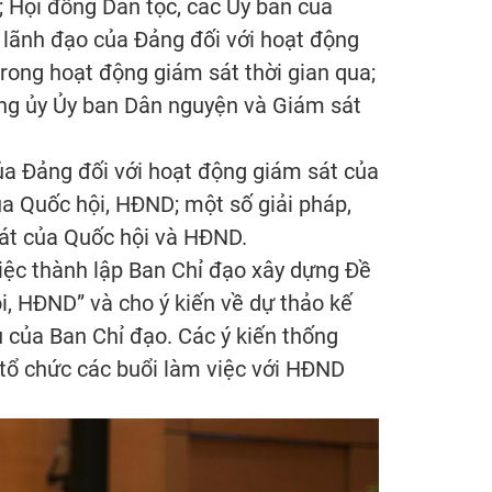
 Hội đồng Dân tộc, các Ủy ban của
ò lãnh đạo của Đảng đối với hoạt động
rong hoạt động giám sát thời gian qua;
Đảng ủy Ủy ban Dân nguyện và Giám sát
của Đảng đối với hoạt động giám sát của
ủa Quốc hội, HĐND; một số giải pháp,
sát của Quốc hội và HĐND.
việc thành lập Ban Chỉ đạo xây dựng Đề
i, HĐND” và cho ý kiến về dự thảo kế
 của Ban Chỉ đạo. Các ý kiến thống
n tổ chức các buổi làm việc với HĐND