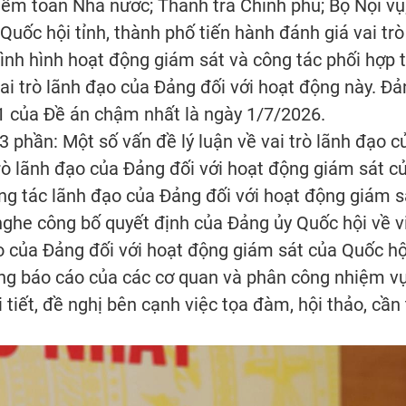
m toán Nhà nước; Thanh tra Chính phủ; Bộ Nội vụ;
Quốc hội tỉnh, thành phố tiến hành đánh giá vai tr
ình hình hoạt động giám sát và công tác phối hợp t
vai trò lãnh đạo của Đảng đối với hoạt động này. 
 1 của Đề án chậm nhất là ngày 1/7/2026.
 phần: Một số vấn đề lý luận về vai trò lãnh đạo 
trò lãnh đạo của Đảng đối với hoạt động giám sát c
ông tác lãnh đạo của Đảng đối với hoạt động giám 
 nghe công bố quyết định của Đảng ủy Quốc hội về 
o của Đảng đối với hoạt động giám sát của Quốc hộ
ng báo cáo của các cơ quan và phân công nhiệm vụ
 tiết, đề nghị bên cạnh việc tọa đàm, hội thảo, cầ