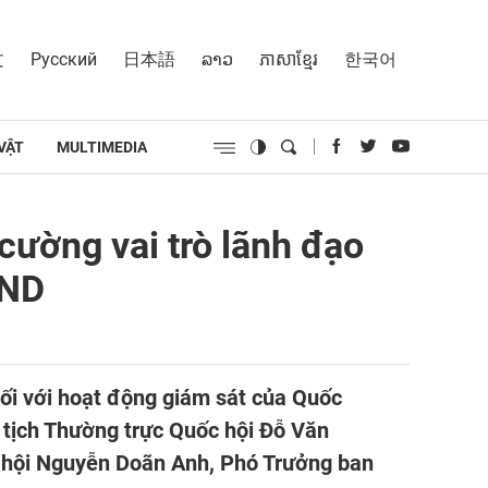
文
Русский
日本語
ລາວ
ភាសាខ្មែរ
한국어
VẬT
MULTIMEDIA
cường vai trò lãnh đạo
ĐND
ối với hoạt động giám sát của Quốc
 tịch Thường trực Quốc hội Đỗ Văn
c hội Nguyễn Doãn Anh, Phó Trưởng ban