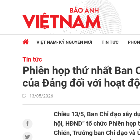
VIỆT NAM- KỶ NGUYÊN MỚI
TIN TỨC
PHÓN
Tin tức
Phiên họp thứ nhất Ban C
của Đảng đối với hoạt đ
13/05/2026
Chiều 13/5, Ban Chỉ đạo xây d
hội, HĐND” tổ chức Phiên họp 
Chiến, Trưởng ban Chỉ đạo và 