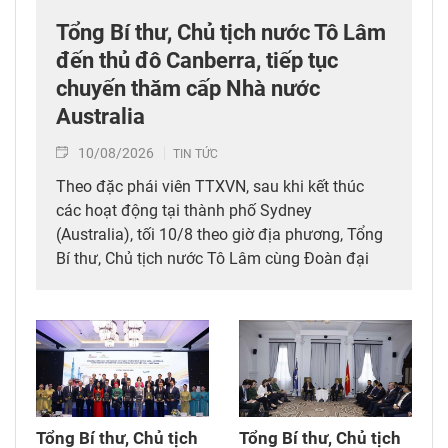
Tổng Bí thư, Chủ tịch nước Tô Lâm
đến thủ đô Canberra, tiếp tục
chuyến thăm cấp Nhà nước
Australia
10/08/2026
TIN TỨC
Theo đặc phái viên TTXVN, sau khi kết thúc
các hoạt động tại thành phố Sydney
(Australia), tối 10/8 theo giờ địa phương, Tổng
Bí thư, Chủ tịch nước Tô Lâm cùng Đoàn đại
biểu cấp cao Việt Nam đã đến thủ đô Canberra,
tiếp tục chuyến thăm cấp Nhà nước Australia
từ ngày 9-12/8, theo lời mời của Toàn quyền
Australia Sam Mostyn.
Tổng Bí thư, Chủ tịch
Tổng Bí thư, Chủ tịch