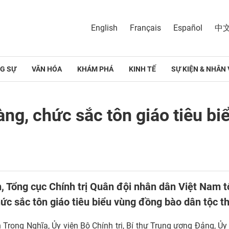
English
Français
Español
中
G SỰ
VĂN HÓA
KHÁM PHÁ
KINH TẾ
SỰ KIỆN & NHÂN 
làng, chức sắc tôn giáo tiêu b
n, Tổng cục Chính trị Quân đội nhân dân Việt Nam t
chức sắc tôn giáo tiêu biểu vùng đồng bào dân tộc 
Trọng Nghĩa, Ủy viên Bộ Chính trị, Bí thư Trung ương Đảng, Ủ