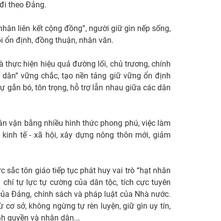
 đi theo Đảng.
 nhân liên kết cộng đồng”, người giữ gìn nếp sống,
i ổn định, đồng thuận, nhân văn.
và thực hiện hiệu quả đường lối, chủ trương, chính
 dân” vững chắc, tạo nền tảng giữ vững ổn định
sự gắn bó, tôn trọng, hỗ trợ lẫn nhau giữa các dân
ân vận bằng nhiều hình thức phong phú, việc làm
 kinh tế - xã hội, xây dựng nông thôn mới, giảm
 sắc tôn giáo tiếp tục phát huy vai trò “hạt nhân
ý chí tự lực tự cường của dân tộc, tích cực tuyên
của Đảng, chính sách và pháp luật của Nhà nước.
 cơ sở, không ngừng tự rèn luyện, giữ gìn uy tín,
h quyền và nhân dân...