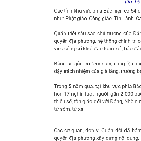
tâm hỗ 
Các tỉnh khu vực phía Bắc hiện có 54 d
như: Phật giáo, Công giáo, Tin Lành, C
Quán triệt sâu sắc chủ trương của Đản
quyền địa phương, hệ thống chính trị cơ
việc củng cố khối đại đoàn kết, bảo đả
Bằng sự gắn bó “cùng ăn, cùng ở, cùng 
dậy trách nhiệm của già làng, trưởng b
Trong 5 năm qua, tại khu vực phía Bắc
hơn 17 nghìn lượt người, gần 2.000 bu
thiểu số, tôn giáo đối với Đảng, Nhà 
từ sớm, từ xa.
Các cơ quan, đơn vị Quân đội đã bám 
quyền địa phương xây dựng nội dung, ch