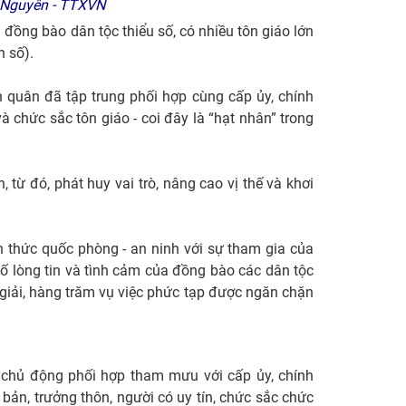
ng Nguyên - TTXVN
 đồng bào dân tộc thiểu số, có nhiều tôn giáo lớn
n số).
n quân đã tập trung phối hợp cùng cấp ủy, chính
và chức sắc tôn giáo - coi đây là “hạt nhân” trong
từ đó, phát huy vai trò, nâng cao vị thế và khơi
n thức quốc phòng - an ninh với sự tham gia của
cố lòng tin và tình cảm của đồng bào các dân tộc
 giải, hàng trăm vụ việc phức tạp được ngăn chặn
n, chủ động phối hợp tham mưu với cấp ủy, chính
bản, trưởng thôn, người có uy tín, chức sắc chức