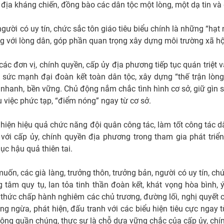
 địa kháng chiến, đồng bào các dân tộc một lòng, một dạ tin và
người có uy tín, chức sắc tôn giáo tiêu biểu chính là những “hạt
ng với lòng dân, góp phần quan trọng xây dựng môi trường xã hộ
 các đơn vị, chính quyền, cấp ủy địa phương tiếp tục quán triệt 
sức mạnh đại đoàn kết toàn dân tộc, xây dựng “thế trận lòng
ớc nhanh, bền vững. Chủ động nắm chắc tình hình cơ sở, giữ gìn 
ụ việc phức tạp, “điểm nóng” ngay từ cơ sở.
hiện hiệu quả chức năng đội quân công tác, làm tốt công tác d
với cấp ủy, chính quyền địa phương trong tham gia phát triển
c hậu quả thiên tai.
, các già làng, trưởng thôn, trưởng bản, người có uy tín, chức
ng tâm quy tụ, lan tỏa tinh thần đoàn kết, khát vọng hòa bình, 
thức chấp hành nghiêm các chủ trương, đường lối, nghị quyết 
 ngừa, phát hiện, đấu tranh với các biểu hiện tiêu cực ngay từ
ộng quần chúng, thực sự là chỗ dựa vững chắc của cấp ủy, chín