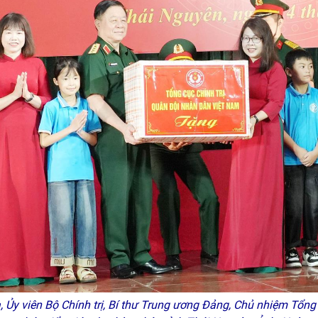
Ủy viên Bộ Chính trị, Bí thư Trung ương Đảng, Chủ nhiệm Tổng c