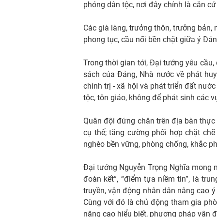
phóng dân tộc, nơi đây chính là căn cứ
Các già làng, trưởng thôn, trưởng bản, 
phong tục, cầu nối bền chặt giữa ý Đả
Trong thời gian tới, Đại tướng yêu cầu,
sách của Đảng, Nhà nước về phát huy 
chính trị - xã hội và phát triển đất nư
tộc, tôn giáo, không để phát sinh các v
Quân đội đứng chân trên địa bàn thực 
cụ thể; tăng cường phối hợp chặt chẽ 
nghèo bền vững, phòng chống, khắc phụ
Đại tướng Nguyễn Trọng Nghĩa mong muốn
đoàn kết”, “điểm tựa niềm tin”, là tru
truyền, vận động nhân dân nâng cao ý 
Cùng với đó là chủ động tham gia phòng
nâng cao hiểu biết, phương pháp vận đ