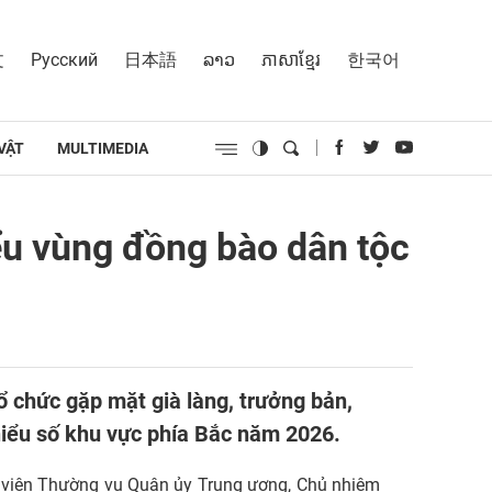
文
Русский
日本語
ລາວ
ភាសាខ្មែរ
한국어
VẬT
MULTIMEDIA
iểu vùng đồng bào dân tộc
ổ chức gặp mặt già làng, trưởng bản,
thiểu số khu vực phía Bắc năm 2026.
y viên Thường vụ Quân ủy Trung ương, Chủ nhiệm