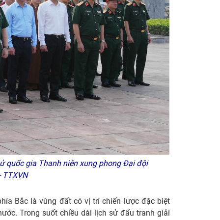
 sử quốc gia Thanh niên xung phong Đại đội
n - TTXVN
a Bắc là vùng đất có vị trí chiến lược đặc biệt
ước. Trong suốt chiều dài lịch sử đấu tranh giải