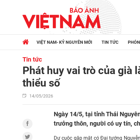
VIỆT NAM- KỶ NGUYÊN MỚI
TIN TỨC
PHÓN
Tin tức
Phát huy vai trò của già 
thiểu số
14/05/2026
Ngày 14/5, tại tỉnh Thái Nguyê
trưởng thôn, người có uy tín, 
Dự cuộc gặp mặt có Đại tướng Nguyễn 