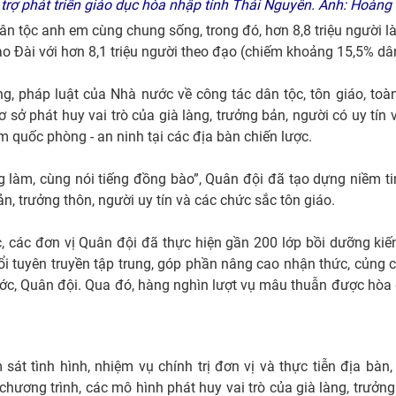
trợ phát triển giáo dục hòa nhập tỉnh Thái Nguyên. Ảnh: Hoà
ân tộc anh em cùng chung sống, trong đó, hơn 8,8 triệu người là
ao Đài với hơn 8,1 triệu người theo đạo (chiếm khoảng 15,5% dâ
g, pháp luật của Nhà nước về công tác dân tộc, tôn giáo, toà
 sở phát huy vai trò của già làng, trưởng bản, người có uy tín 
m quốc phòng - an ninh tại các địa bàn chiến lược.
làm, cùng nói tiếng đồng bào”, Quân đội đã tạo dựng niềm tin, 
ản, trưởng thôn, người uy tín và các chức sắc tôn giáo.
, các đơn vị Quân đội đã thực hiện gần 200 lớp bồi dưỡng kiế
ổi tuyên truyền tập trung, góp phần nâng cao nhận thức, củng 
nước, Quân đội. Qua đó, hàng nghìn lượt vụ mâu thuẫn được hòa
sát tình hình, nhiệm vụ chính trị đơn vị và thực tiễn địa bà
ương trình, các mô hình phát huy vai trò của già làng, trưởng 