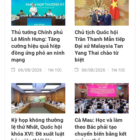
Thủ tướng Chính phủ
Chủ tịch Quốc hội
Lê Minh Hưng: Tăng
Trần Thanh Mẫn tiếp
cường hiệu quả hiệp
Đại sứ Malaysia Tan
đồng ứng phó an ninh
Yang Thai chào từ
mạng
biệt
06/08/2026
06/08/2026
TIN TỨC
TIN TỨC
Kỳ họp không thường
Cà Mau: Học và làm
lệ thứ Nhất, Quốc hội
theo Bác phải tạo
khóa XVI: Đề xuất luật
chuyển biến bằng kết