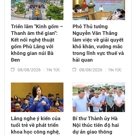
Triển lãm "Kinh gốm –
Phó Thủ tướng
Thanh âm thế gian":
Nguyễn Văn Thắng
Kết nối nghệ thuật
làm việc về giải quyết
gốm Phù Lãng với
khó khăn, vướng mắc
không gian núi Bà
trong lĩnh vực thuế và
Đen
hải quan
08/08/2026
08/08/2026
TIN TỨC
TIN TỨC
Lắng nghe ý kiến của
Bí thư Thành ủy Hà
tuổi trẻ về phát triển
Nội thúc tiến độ hai
khoa học công nghệ,
dự án giao thông