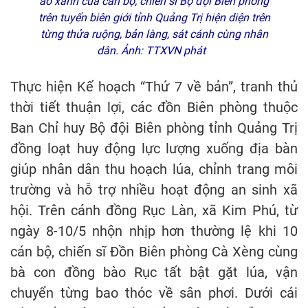
áo xanh của cán bộ, chiến sĩ Bộ đội Biên phòng
trên tuyến biên giới tỉnh Quảng Trị hiện diện trên
từng thửa ruộng, bản làng, sát cánh cùng nhân
dân. Ảnh: TTXVN phát
Thực hiện Kế hoạch “Thứ 7 về bản”, tranh thủ
thời tiết thuận lợi, các đồn Biên phòng thuộc
Ban Chỉ huy Bộ đội Biên phòng tỉnh Quảng Trị
đồng loạt huy động lực lượng xuống địa bàn
giúp nhân dân thu hoạch lúa, chỉnh trang môi
trường và hỗ trợ nhiều hoạt động an sinh xã
hội. Trên cánh đồng Rục Làn, xã Kim Phú, từ
ngày 8-10/5 nhộn nhịp hơn thường lệ khi 10
cán bộ, chiến sĩ Đồn Biên phòng Cà Xèng cùng
bà con đồng bào Rục tất bật gặt lúa, vận
chuyển từng bao thóc về sân phơi. Dưới cái