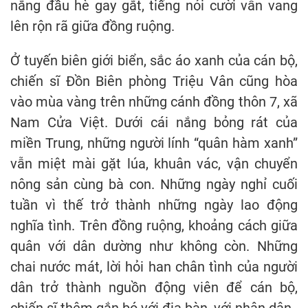
nắng đầu hè gay gắt, tiếng nói cười vẫn vang
lên rộn rã giữa đồng ruộng.
Ở tuyến biên giới biển, sắc áo xanh của cán bộ,
chiến sĩ Đồn Biên phòng Triệu Vân cũng hòa
vào mùa vàng trên những cánh đồng thôn 7, xã
Nam Cửa Việt. Dưới cái nắng bỏng rát của
miền Trung, những người lính “quân hàm xanh”
vẫn miệt mài gặt lúa, khuân vác, vận chuyển
nông sản cùng bà con. Những ngày nghỉ cuối
tuần vì thế trở thành những ngày lao động
nghĩa tình. Trên đồng ruộng, khoảng cách giữa
quân với dân dường như không còn. Những
chai nước mát, lời hỏi han chân tình của người
dân trở thành nguồn động viên để cán bộ,
chiến sĩ thêm gắn bó với địa bàn, với nhân dân.