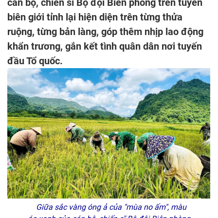
cán bộ, chiến sĩ Bộ đội Biên phòng trên tuyến
biên giới tỉnh lại hiện diện trên từng thửa
ruộng, từng bản làng, góp thêm nhịp lao động
khẩn trương, gắn kết tình quân dân nơi tuyến
đầu Tổ quốc.
Giữa sắc vàng óng ả của "mùa no ấm", màu