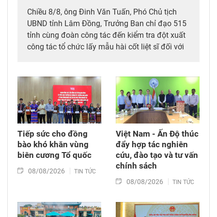
Chiều 8/8, ông Đinh Văn Tuấn, Phó Chủ tịch
UBND tỉnh Lâm Đồng, Trưởng Ban chỉ đạo 515
tỉnh cùng đoàn công tác đến kiểm tra đột xuất
công tác tổ chức lấy mẫu hài cốt liệt sĩ đối với
mộ chưa xác định được thông tin tại Nghĩa
trang Liệt sĩ Bình Thuận (xã Hồng Sơn), đồng
thời tặng quà cho cán bộ, chiến sĩ tham gia
công tác lấy mẫu tại đây.
Tiếp sức cho đồng
Việt Nam - Ấn Độ thúc
bào khó khăn vùng
đẩy hợp tác nghiên
biên cương Tổ quốc
cứu, đào tạo và tư vấn
chính sách
08/08/2026
TIN TỨC
08/08/2026
TIN TỨC