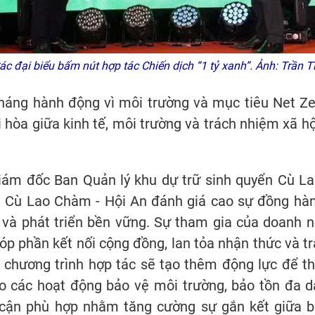
c đại biểu bấm nút hợp tác Chiến dịch “1 tỷ xanh”. Ảnh: Trần
ng hành động vì môi trường và mục tiêu Net Z
ài hòa giữa kinh tế, môi trường và trách nhiệm xã 
ám đốc Ban Quản lý khu dự trữ sinh quyển Cù Lao
ới Cù Lao Chàm - Hội An đánh giá cao sự đồng hà
n và phát triển bền vững. Sự tham gia của doanh
p phần kết nối cộng đồng, lan tỏa nhận thức và tr
ng chương trình hợp tác sẽ tạo thêm động lực để t
 các hoạt động bảo vệ môi trường, bảo tồn đa dạ
 cận phù hợp nhằm tăng cường sự gắn kết giữa bả