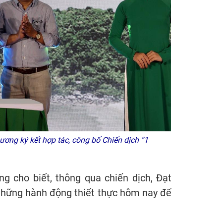
ơng ký kết hợp tác, công bố Chiến dịch “1
g cho biết, thông qua chiến dịch, Đạt
hững hành động thiết thực hôm nay để