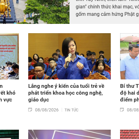
gian" chính thức khai mạc, v
gốm mang cảm hứng Phật gi
Tuấn (Tuấn Gốm). Tham dự tr
Tây Ninh, các nghệ nhân làn
Ninh) và đông đảo du khách 
ăn
Lắng nghe ý kiến của tuổi trẻ về
Bí thư 
yết khó
phát triển khoa học công nghệ,
độ hai 
h vực
giáo dục
điểm p
08/08/2026
08/08
TIN TỨC