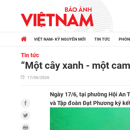
VIỆT NAM- KỶ NGUYÊN MỚI
TIN TỨC
PHÓN
Tin tức
“Một cây xanh - một cam 
17/06/2026
Ngày 17/6, tại phường Hội An T
và Tập đoàn Đạt Phương ký kết h