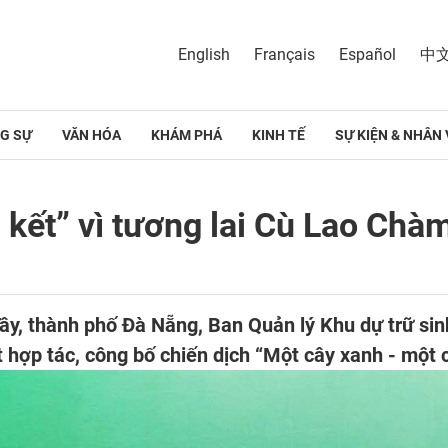
English
Français
Español
中
G SỰ
VĂN HÓA
KHÁM PHÁ
KINH TẾ
SỰ KIỆN & NHÂN 
kết” vì tương lai Cù Lao Chàm
ây, thành phố Đà Nẵng, Ban Quản lý Khu dự trữ si
ợp tác, công bố chiến dịch “Một cây xanh - một c