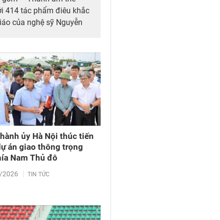
ới 414 tác phẩm điêu khắc
áo của nghệ sỹ Nguyễn
iển lãm có lãnh đạo tỉnh
g nghề Phù Lãng (tỉnh Bắc
trong, ngoài nước.
Thành ủy Hà Nội thúc tiến
dự án giao thông trọng
hía Nam Thủ đô
/2026
TIN TỨC