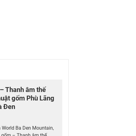
 – Thanh âm thế
thuật gốm Phù Lãng
à Đen
un World Ba Den Mountain,
inh gốm – Thanh âm thế