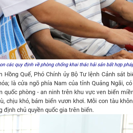
con các quy định về phòng chống khai thác hải sản bất hợp ph
ần Hồng Quế, Phó Chính ủy Bộ Tư lệnh Cảnh sát b
 hóa; là cửa ngõ phía Nam của tỉnh Quảng Ngãi, có v
ảm quốc phòng - an ninh trên khu vực ven biển miề
ù, chịu khó, bám biển vươn khơi. Mỗi con tàu khôn
 định chủ quyền quốc gia trên biển.