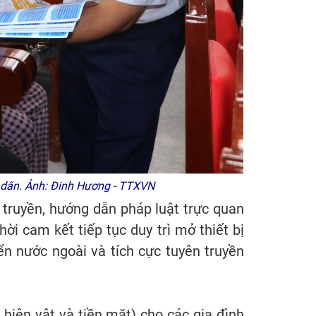
ư dân. Ảnh: Đinh Hương - TTXVN
 truyền, hướng dẫn pháp luật trực quan
ời cam kết tiếp tục duy trì mở thiết bị
n nước ngoài và tích cực tuyên truyền
 hiện vật và tiền mặt) cho các gia đình