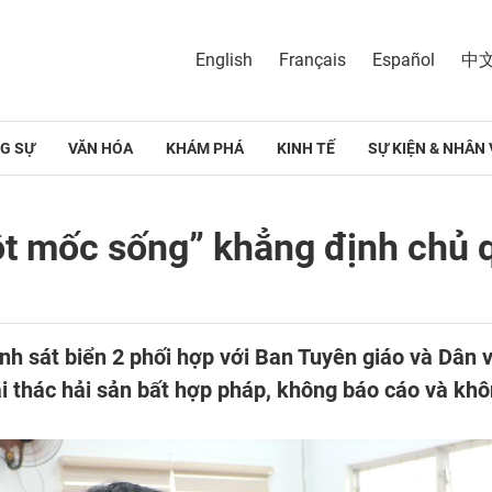
English
Français
Español
中
G SỰ
VĂN HÓA
KHÁM PHÁ
KINH TẾ
SỰ KIỆN & NHÂN 
ột mốc sống” khẳng định chủ q
nh sát biển 2 phối hợp với Ban Tuyên giáo và Dân 
i thác hải sản bất hợp pháp, không báo cáo và khô