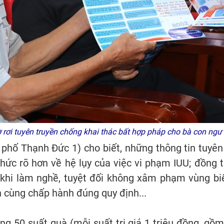
ờ rơi tuyên truyền chống khai thác bất hợp pháp cho bà con ng
phố Thạnh Đức 1) cho biết, những thông tin tuyên
thức rõ hơn về hệ lụy của việc vi phạm IUU; đồng th
 khi làm nghề, tuyệt đối không xâm phạm vùng biể
 cùng chấp hành đúng quy định...
ặng 50 suất quà (mỗi suất trị giá 1 triệu đồng, gồm