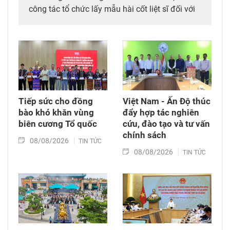
công tác tổ chức lấy mẫu hài cốt liệt sĩ đối với
mộ chưa xác định được thông tin tại Nghĩa
trang Liệt sĩ Bình Thuận (xã Hồng Sơn), đồng
thời tặng quà cho cán bộ, chiến sĩ tham gia
công tác lấy mẫu tại đây.
Tiếp sức cho đồng
Việt Nam - Ấn Độ thúc
bào khó khăn vùng
đẩy hợp tác nghiên
biên cương Tổ quốc
cứu, đào tạo và tư vấn
chính sách
08/08/2026
TIN TỨC
08/08/2026
TIN TỨC