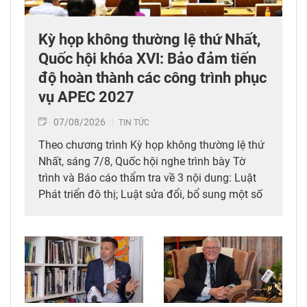
Kỳ họp không thường lệ thứ Nhất,
Quốc hội khóa XVI: Bảo đảm tiến
độ hoàn thành các công trình phục
vụ APEC 2027
07/08/2026
TIN TỨC
Theo chương trình Kỳ họp không thường lệ thứ
Nhất, sáng 7/8, Quốc hội nghe trình bày Tờ
trình và Báo cáo thẩm tra về 3 nội dung: Luật
Phát triển đô thị; Luật sửa đổi, bổ sung một số
điều của 10 luật có liên quan đến thủ tục hành
chính, điều kiện kinh doanh trong lĩnh vực nông
nghiệp và môi trường; Luật sửa đổi, bổ sung
một số điều của Luật Tần số vô tuyến điện,
Luật Viễn thông, Luật Giao dịch điện tử và Luật
Chuyển giao công nghệ. Sau đó, Quốc hội thảo