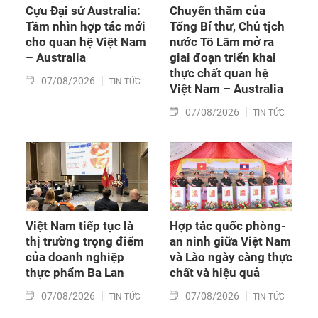
luận ở tổ về 3 dự án Luật trên.
Cựu Đại sứ Australia:
Chuyến thăm của
Tầm nhìn hợp tác mới
Tổng Bí thư, Chủ tịch
cho quan hệ Việt Nam
nước Tô Lâm mở ra
– Australia
giai đoạn triển khai
thực chất quan hệ
07/08/2026
TIN TỨC
Việt Nam – Australia
07/08/2026
TIN TỨC
Việt Nam tiếp tục là
Hợp tác quốc phòng-
thị trường trọng điểm
an ninh giữa Việt Nam
của doanh nghiệp
và Lào ngày càng thực
thực phẩm Ba Lan
chất và hiệu quả
07/08/2026
07/08/2026
TIN TỨC
TIN TỨC