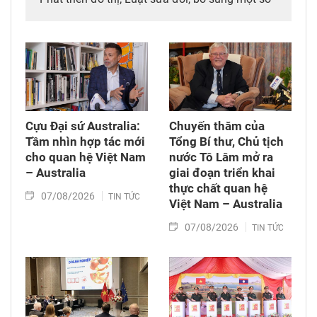
điều của 10 luật có liên quan đến thủ tục hành
chính, điều kiện kinh doanh trong lĩnh vực nông
nghiệp và môi trường; Luật sửa đổi, bổ sung
một số điều của Luật Tần số vô tuyến điện,
Luật Viễn thông, Luật Giao dịch điện tử và Luật
Chuyển giao công nghệ. Sau đó, Quốc hội thảo
luận ở tổ về 3 dự án Luật trên.
Cựu Đại sứ Australia:
Chuyến thăm của
Tầm nhìn hợp tác mới
Tổng Bí thư, Chủ tịch
cho quan hệ Việt Nam
nước Tô Lâm mở ra
– Australia
giai đoạn triển khai
thực chất quan hệ
07/08/2026
TIN TỨC
Việt Nam – Australia
07/08/2026
TIN TỨC