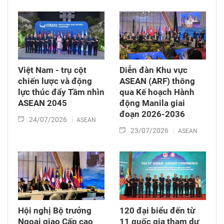
Việt Nam - trụ cột
Diễn đàn Khu vực
chiến lược và động
ASEAN (ARF) thông
lực thúc đẩy Tầm nhìn
qua Kế hoạch Hành
ASEAN 2045
động Manila giai
đoạn 2026-2036
24/07/2026
ASEAN
23/07/2026
ASEAN
Hội nghị Bộ trưởng
120 đại biểu đến từ
Ngoại giao Cấp cao
11 quốc gia tham dự