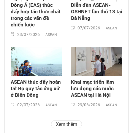
Đông Á (EAS) thúc
Diễn đàn ASEAN-
đẩy hợp tác thực chất
OSHNET lần thứ 13 tại
trong các vấn đề
Đà Nẵng
chiến lược
07/07/2026
ASEAN
23/07/2026
ASEAN
ASEAN thúc đẩy hoàn
Khai mạc triển lãm
tất Bộ quy tắc ứng xử
lưu động các nước
ở Biển Đông
ASEAN tại Hà Nội
02/07/2026
29/06/2026
ASEAN
ASEAN
Xem thêm