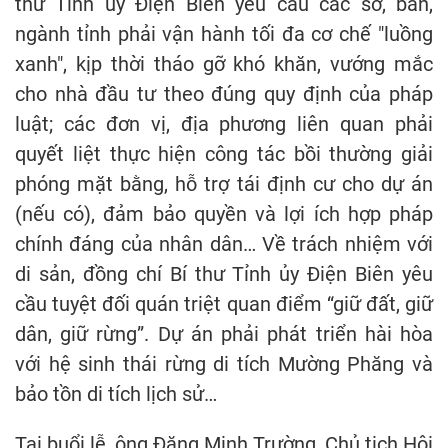
thư Tỉnh ủy Điện Biên yêu cầu các sở, ban,
ngành tỉnh phải vận hành tối đa cơ chế "luồng
xanh", kịp thời tháo gỡ khó khăn, vướng mắc
cho nhà đầu tư theo đúng quy định của pháp
luật; các đơn vị, địa phương liên quan phải
quyết liệt thực hiện công tác bồi thường giải
phóng mặt bằng, hỗ trợ tái định cư cho dự án
(nếu có), đảm bảo quyền và lợi ích hợp pháp
chính đáng của nhân dân… Về trách nhiệm với
di sản, đồng chí Bí thư Tỉnh ủy Điện Biên yêu
cầu tuyệt đối quán triệt quan điểm “giữ đất, giữ
dân, giữ rừng”. Dự án phải phát triển hài hòa
với hệ sinh thái rừng di tích Mường Phăng và
bảo tồn di tích lịch sử…
Tại buổi lễ, ông Đặng Minh Trường, Chủ tịch Hội