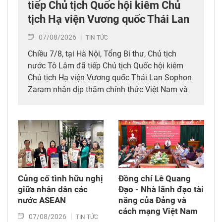
tiếp Chủ tịch Quốc hội kiêm Chủ
tịch Hạ viện Vương quốc Thái Lan
07/08/2026
TIN TỨC
Chiều 7/8, tại Hà Nội, Tổng Bí thư, Chủ tịch
nước Tô Lâm đã tiếp Chủ tịch Quốc hội kiêm
Chủ tịch Hạ viện Vương quốc Thái Lan Sophon
Zaram nhân dịp thăm chính thức Việt Nam và
tham dự các hoạt động kỷ niệm 50 năm thiết
lập quan hệ ngoại giao Việt Nam – Thái Lan
(6/8/1976 – 6/8/2026).
Củng cố tình hữu nghị
Đồng chí Lê Quang
giữa nhân dân các
Đạo - Nhà lãnh đạo tài
nước ASEAN
năng của Đảng và
cách mạng Việt Nam​
07/08/2026
TIN TỨC