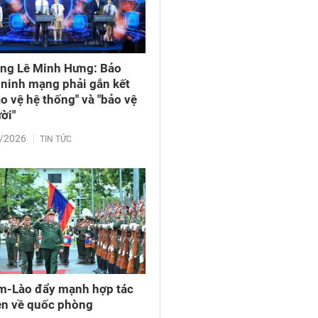
ng Lê Minh Hưng: Bảo
ninh mạng phải gắn kết
ảo vệ hệ thống" và "bảo vệ
ời"
/2026
TIN TỨC
m-Lào đẩy mạnh hợp tác
ện về quốc phòng