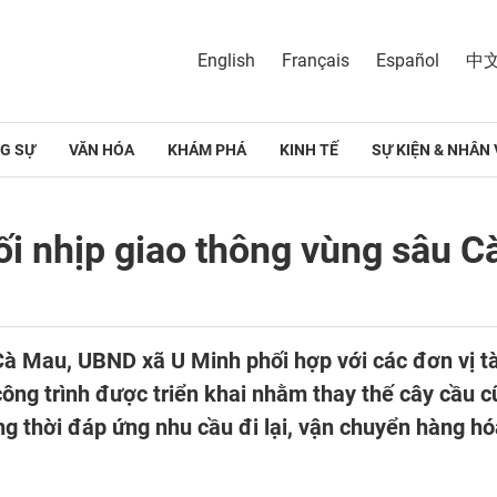
English
Français
Español
中
G SỰ
VĂN HÓA
KHÁM PHÁ
KINH TẾ
SỰ KIỆN & NHÂN 
ối nhịp giao thông vùng sâu 
 Cà Mau, UBND xã U Minh phối hợp với các đơn vị t
ông trình được triển khai nhằm thay thế cây cầu c
g thời đáp ứng nhu cầu đi lại, vận chuyển hàng h