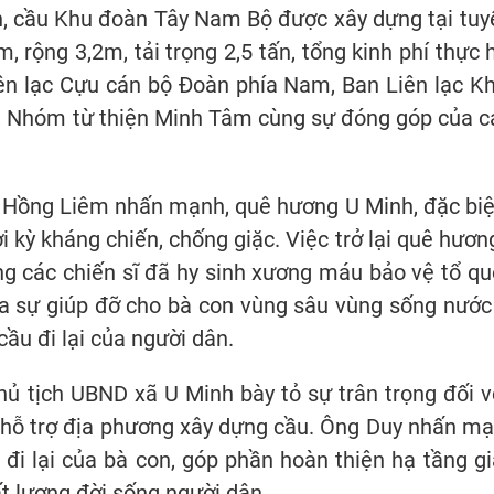
 cầu Khu đoàn Tây Nam Bộ được xây dựng tại tuyế
m, rộng 3,2m, tải trọng 2,5 tấn, tổng kinh phí thực
ên lạc Cựu cán bộ Đoàn phía Nam, Ban Liên lạc K
 Nhóm từ thiện Minh Tâm cùng sự đóng góp của c
 Lê Hồng Liêm nhấn mạnh, quê hương U Minh, đặc biệ
kỳ kháng chiến, chống giặc. Việc trở lại quê hương
g các chiến sĩ đã hy sinh xương máu bảo vệ tổ quố
 sự giúp đỡ cho bà con vùng sâu vùng sống nước 
ầu đi lại của người dân.
 tịch UBND xã U Minh bày tỏ sự trân trọng đối vớ
ỗ trợ địa phương xây dựng cầu. Ông Duy nhấn mạnh
, đi lại của bà con, góp phần hoàn thiện hạ tầng g
ất lượng đời sống người dân.