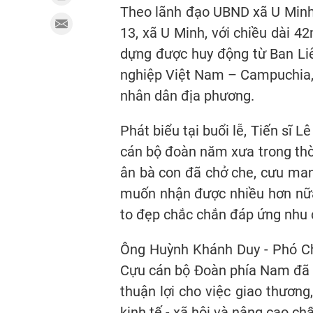
Theo lãnh đạo UBND xã U Minh,
13, xã U Minh, với chiều dài 42
dựng được huy động từ Ban Li
nghiệp Việt Nam – Campuchia,
nhân dân địa phương.
Phát biểu tại buổi lễ, Tiến sĩ
cán bộ đoàn năm xưa trong thời 
ân bà con đã chở che, cưu man
muốn nhận được nhiều hơn nữa
to đẹp chắc chắn đáp ứng nhu c
Ông Huỳnh Khánh Duy - Phó Chủ
Cựu cán bộ Đoàn phía Nam đã h
thuận lợi cho việc giao thương
kinh tế - xã hội và nâng cao ch