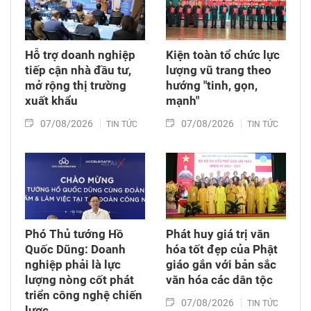
Thành phố Hồ Chí Minh.
Hỗ trợ doanh nghiệp
Kiện toàn tổ chức lực
tiếp cận nhà đầu tư,
lượng vũ trang theo
mở rộng thị trường
hướng "tinh, gọn,
xuất khẩu
mạnh"
07/08/2026
07/08/2026
TIN TỨC
TIN TỨC
Phó Thủ tướng Hồ
Phát huy giá trị văn
Quốc Dũng: Doanh
hóa tốt đẹp của Phật
nghiệp phải là lực
giáo gắn với bản sắc
lượng nòng cốt phát
văn hóa các dân tộc
triển công nghệ chiến
07/08/2026
TIN TỨC
lược