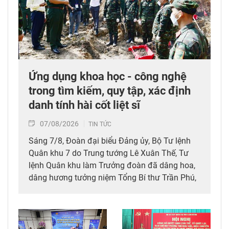
Ứng dụng khoa học - công nghệ
trong tìm kiếm, quy tập, xác định
danh tính hài cốt liệt sĩ
07/08/2026
TIN TỨC
Sáng 7/8, Đoàn đại biểu Đảng ủy, Bộ Tư lệnh
Quân khu 7 do Trung tướng Lê Xuân Thế, Tư
lệnh Quân khu làm Trưởng đoàn đã dâng hoa,
dâng hương tưởng niệm Tổng Bí thư Trần Phú,
các anh hùng liệt sĩ; thăm, động viên lực lượng
đang làm nhiệm vụ tìm kiếm, quy tập hài cốt
liệt sĩ và xác minh thông tin hài cốt liệt sĩ tại
Công viên Lê Thị Riêng, phường Hòa Hưng,