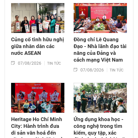
(6/8/1976 – 6/8/2026).
Củng cố tình hữu nghị
Đồng chí Lê Quang
giữa nhân dân các
Đạo - Nhà lãnh đạo tài
nước ASEAN
năng của Đảng và
cách mạng Việt Nam​
07/08/2026
TIN TỨC
07/08/2026
TIN TỨC
Heritage Ho Chí Minh
Ứng dụng khoa học -
City: Hành trình đưa
công nghệ trong tìm
di sản văn hoá đến
kiếm, quy tập, xác