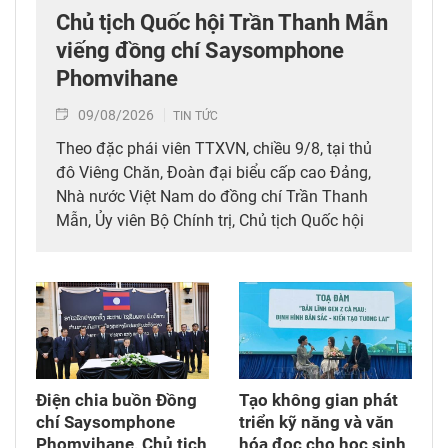
Chủ tịch Quốc hội Trần Thanh Mẫn
viếng đồng chí Saysomphone
Phomvihane
09/08/2026
TIN TỨC
Theo đặc phái viên TTXVN, chiều 9/8, tại thủ
đô Viêng Chăn, Đoàn đại biểu cấp cao Đảng,
Nhà nước Việt Nam do đồng chí Trần Thanh
Mẫn, Ủy viên Bộ Chính trị, Chủ tịch Quốc hội
dẫn đầu đã tới viếng, ghi sổ tang đồng chí
Saysomphone Phomvihane, Ủy viên Bộ Chính
trị, Chủ tịch Quốc hội Lào.
Điện chia buồn Đồng
Tạo không gian phát
chí Saysomphone
triển kỹ năng và văn
Phomvihane, Chủ tịch
hóa đọc cho học sinh