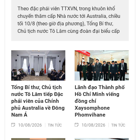
Theo đặc phái viên TTXVN, trong khuôn khổ
chuyến thăm cấp Nhà nước tới Australia, chiều
tối 10/8 (theo giờ địa phương), Tổng Bí thư,
Chủ tịch nước Tô Lâm cùng đoàn đại biểu cấp
cao Việt Nam đã dự Lễ kỷ niệm 35 năm kết nối
hàng không, du lịch Việt Nam – Australia của
Tổng Công ty hàng không Việt Nam (Vietnam
Airlines).
Tổng Bí thư, Chủ tịch
Lãnh đạo Thành phố
nước Tô Lâm tiếp Đặc
Hồ Chí Minh viếng
phái viên của Chính
đồng chí
phủ Australia về Đông
Xaysomphone
Nam Á
Phomvihane
10/08/2026
10/08/2026
TIN TỨC
TIN TỨC