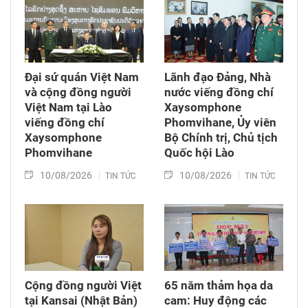
Đại sứ quán Việt Nam
Lãnh đạo Đảng, Nhà
và cộng đồng người
nước viếng đồng chí
Việt Nam tại Lào
Xaysomphone
viếng đồng chí
Phomvihane, Ủy viên
Xaysomphone
Bộ Chính trị, Chủ tịch
Phomvihane
Quốc hội Lào
10/08/2026
10/08/2026
TIN TỨC
TIN TỨC
Cộng đồng người Việt
65 năm thảm họa da
tại Kansai (Nhật Bản)
cam: Huy động các