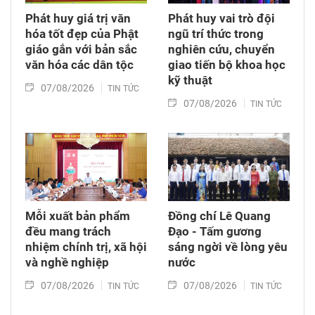
Phát huy giá trị văn
Phát huy vai trò đội
hóa tốt đẹp của Phật
ngũ trí thức trong
giáo gắn với bản sắc
nghiên cứu, chuyển
văn hóa các dân tộc
giao tiến bộ khoa học
kỹ thuật
07/08/2026
TIN TỨC
07/08/2026
TIN TỨC
Mỗi xuất bản phẩm
Đồng chí Lê Quang
đều mang trách
Đạo - Tấm gương
nhiệm chính trị, xã hội
sáng ngời về lòng yêu
và nghề nghiệp
nước
07/08/2026
07/08/2026
TIN TỨC
TIN TỨC