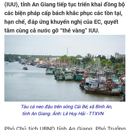
(IUU), tỉnh An Giang tiếp tục triển khai đồng bộ
các biện pháp cấp bách khắc phục các tồn tại,
hạn chế, đáp ứng khuyến nghị của EC, quyết
tâm cùng cả nước gỡ “thẻ vàng” IUU.
Tàu cá neo đậu trên sông Cái Bé, xã Bình An,
tỉnh An Giang. Ảnh: Lê Huy Hải - TTXVN
Phó Chủ tịch UBND tỉnh An Giang, Phó Trưởng