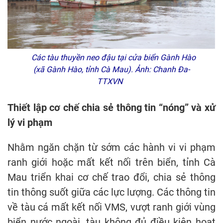
Các tàu thuyền neo đậu tại cửa biển Gành Hào
(xã Gành Hào, tỉnh Cà Mau). Ảnh: Chanh Đa-
TTXVN
Thiết lập cơ chế chia sẻ thông tin “nóng” và xử
lý vi phạm
Nhằm ngăn chặn từ sớm các hành vi vi phạm
ranh giới hoặc mất kết nối trên biển, tỉnh Cà
Mau triển khai cơ chế trao đổi, chia sẻ thông
tin thông suốt giữa các lực lượng. Các thông tin
về tàu cá mất kết nối VMS, vượt ranh giới vùng
biển nước ngoài, tàu không đủ điều kiện hoạt