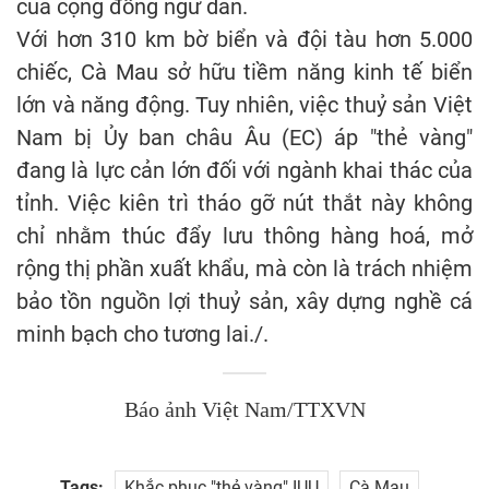
của cộng đồng ngư dân.
Với hơn 310 km bờ biển và đội tàu hơn 5.000
chiếc, Cà Mau sở hữu tiềm năng kinh tế biển
lớn và năng động. Tuy nhiên, việc thuỷ sản Việt
Nam bị Ủy ban châu Âu (EC) áp "thẻ vàng"
đang là lực cản lớn đối với ngành khai thác của
tỉnh. Việc kiên trì tháo gỡ nút thắt này không
chỉ nhằm thúc đẩy lưu thông hàng hoá, mở
rộng thị phần xuất khẩu, mà còn là trách nhiệm
bảo tồn nguồn lợi thuỷ sản, xây dựng nghề cá
minh bạch cho tương lai./.
Báo ảnh Việt Nam/TTXVN
Tags:
Khắc phục "thẻ vàng" IUU
Cà Mau