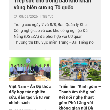
Tiếp sức cho đồng bào khó khăn
vùng biên cương Tổ quốc
08/08/2026
TIN TỨC
Trong các ngày 7 và 8/8, Ban Quản lý Khu
Công nghệ cao và các khu công nghiệp Đà
Nẵng (DSEZA) đã phối hợp với Cơ quan
Thường trú khu vực miền Trung - Đài Tiếng nói
Việt Nam (VOV Miền Trung) và các đơn vị đồng
hành tổ chức chương trình từ thiện, tiếp sức
cho đồng bào nghèo tại xã biên giới Hùng Sơn
(thành phố Đà Nẵng).
Việt Nam - Ấn Độ thúc
Triển lãm "Kinh gốm –
đẩy hợp tác nghiên
Thanh âm thế gian":
cứu, đào tạo và tư vấn
Kết nối nghệ thuật
chính sách
gốm Phù Lãng với
không gian núi Bà