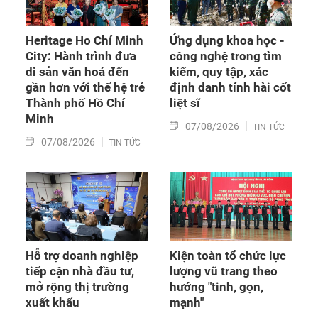
Heritage Ho Chí Minh
Ứng dụng khoa học -
City: Hành trình đưa
công nghệ trong tìm
di sản văn hoá đến
kiếm, quy tập, xác
gần hơn với thế hệ trẻ
định danh tính hài cốt
Thành phố Hồ Chí
liệt sĩ
Minh
07/08/2026
TIN TỨC
07/08/2026
TIN TỨC
Hỗ trợ doanh nghiệp
Kiện toàn tổ chức lực
tiếp cận nhà đầu tư,
lượng vũ trang theo
mở rộng thị trường
hướng "tinh, gọn,
xuất khẩu
mạnh"