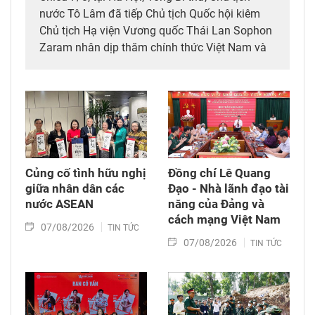
nước Tô Lâm đã tiếp Chủ tịch Quốc hội kiêm
Chủ tịch Hạ viện Vương quốc Thái Lan Sophon
Zaram nhân dịp thăm chính thức Việt Nam và
tham dự các hoạt động kỷ niệm 50 năm thiết
lập quan hệ ngoại giao Việt Nam – Thái Lan
(6/8/1976 – 6/8/2026).
Củng cố tình hữu nghị
Đồng chí Lê Quang
giữa nhân dân các
Đạo - Nhà lãnh đạo tài
nước ASEAN
năng của Đảng và
cách mạng Việt Nam​
07/08/2026
TIN TỨC
07/08/2026
TIN TỨC