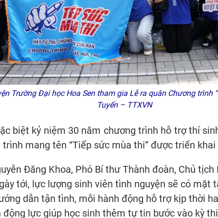
yện Trường Đại học Hoa Sen tham gia Lễ ra quân Chương trình 
Tuyến – TTXVN
biệt kỷ niệm 30 năm chương trình hỗ trợ thí sinh 
rình mang tên “Tiếp sức mùa thi” được triển khai 
Nguyễn Đăng Khoa, Phó Bí thư Thành đoàn, Chủ tịc
ngày tới, lực lượng sinh viên tình nguyện sẽ có mặt 
 hướng dẫn tận tình, mỗi hành động hỗ trợ kịp thời h
 động lực giúp học sinh thêm tự tin bước vào kỳ thi