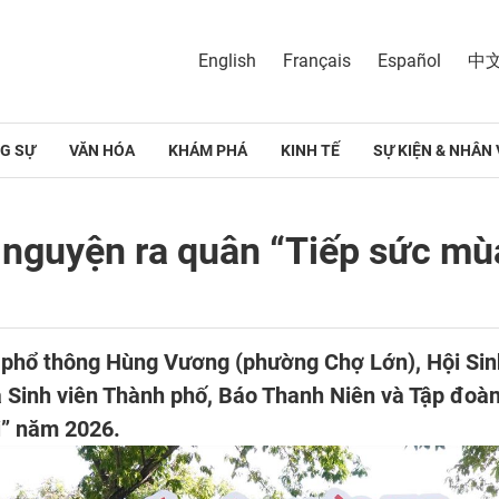
English
Français
Español
中
G SỰ
VĂN HÓA
KHÁM PHÁ
KINH TẾ
SỰ KIỆN & NHÂN 
h nguyện ra quân “Tiếp sức mù
c phổ thông Hùng Vương (phường Chợ Lớn), Hội Si
 Sinh viên Thành phố, Báo Thanh Niên và Tập đoàn
i” năm 2026.