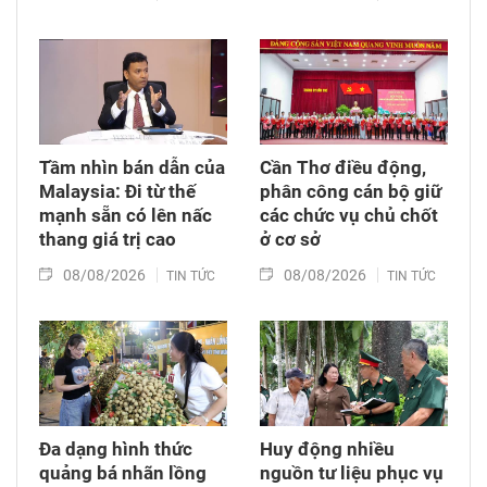
Tầm nhìn bán dẫn của
Cần Thơ điều động,
Malaysia: Đi từ thế
phân công cán bộ giữ
mạnh sẵn có lên nấc
các chức vụ chủ chốt
thang giá trị cao
ở cơ sở
08/08/2026
08/08/2026
TIN TỨC
TIN TỨC
Đa dạng hình thức
Huy động nhiều
quảng bá nhãn lồng
nguồn tư liệu phục vụ