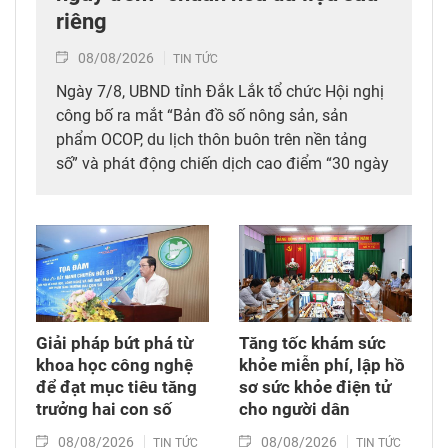
riêng
08/08/2026
TIN TỨC
Ngày 7/8, UBND tỉnh Đắk Lắk tổ chức Hội nghị
công bố ra mắt “Bản đồ số nông sản, sản
phẩm OCOP, du lịch thôn buôn trên nền tảng
số” và phát động chiến dịch cao điểm “30 ngày
đêm” số hóa, chuẩn hóa, cập nhật và kết nối dữ
liệu mã số vùng trồng, mã số cơ sở đóng gói
sầu riêng trên địa bàn tỉnh. Đây được xem là
bước đi chiến lược nhằm tích hợp đồng bộ
công nghệ số vào chuỗi giá trị nông nghiệp và
phát triển nông thôn địa phương.
Giải pháp bứt phá từ
Tăng tốc khám sức
khoa học công nghệ
khỏe miễn phí, lập hồ
để đạt mục tiêu tăng
sơ sức khỏe điện tử
trưởng hai con số
cho người dân
08/08/2026
08/08/2026
TIN TỨC
TIN TỨC