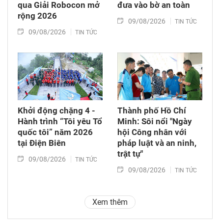
qua Giải Robocon mở
đưa vào bờ an toàn
rộng 2026
09/08/2026
TIN TỨC
09/08/2026
TIN TỨC
Khởi động chặng 4 -
Thành phố Hồ Chí
Hành trình “Tôi yêu Tổ
Minh: Sôi nổi "Ngày
quốc tôi” năm 2026
hội Công nhân với
tại Điện Biên
pháp luật và an ninh,
trật tự"
09/08/2026
TIN TỨC
09/08/2026
TIN TỨC
Xem thêm