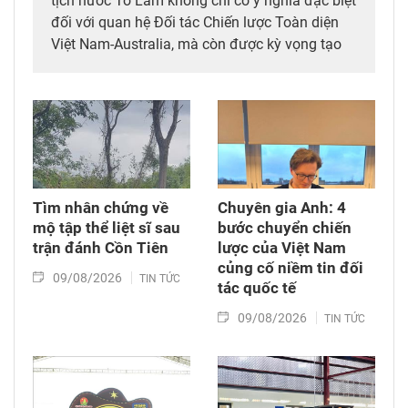
tịch nước Tô Lâm không chỉ có ý nghĩa đặc biệt
đối với quan hệ Đối tác Chiến lược Toàn diện
Việt Nam-Australia, mà còn được kỳ vọng tạo
thêm động lực mới cho hợp tác khoa học, công
nghệ và đổi mới sáng tạo giữa hai nước.
Tìm nhân chứng về
Chuyên gia Anh: 4
mộ tập thể liệt sĩ sau
bước chuyển chiến
trận đánh Cồn Tiên
lược của Việt Nam
củng cố niềm tin đối
09/08/2026
TIN TỨC
tác quốc tế
09/08/2026
TIN TỨC