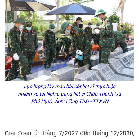
Lực lượng lấy mẫu hài cốt liệt sĩ thực hiện
nhiệm vụ tại Nghĩa trang liệt sĩ Châu Thành (xã
Phú Hựu). Ảnh: Hồng Thái - TTXVN
Giai đoạn từ tháng 7/2027 đến tháng 12/2030,