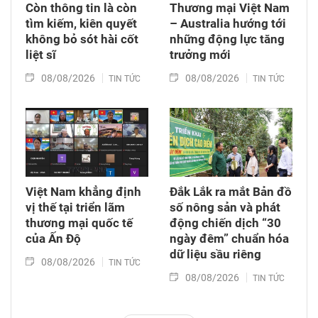
Còn thông tin là còn
Thương mại Việt Nam
tìm kiếm, kiên quyết
– Australia hướng tới
không bỏ sót hài cốt
những động lực tăng
liệt sĩ
trưởng mới
08/08/2026
08/08/2026
TIN TỨC
TIN TỨC
Việt Nam khẳng định
Đắk Lắk ra mắt Bản đồ
vị thế tại triển lãm
số nông sản và phát
thương mại quốc tế
động chiến dịch “30
của Ấn Độ
ngày đêm” chuẩn hóa
dữ liệu sầu riêng
08/08/2026
TIN TỨC
08/08/2026
TIN TỨC