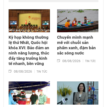
tiếp đi qua chiến tranh đến các thế hệ con,
cháu. Hành trình đi tìm công lý vì thế không chỉ
diễn ra tại các tòa án quốc tế mà còn cần được
tiếp tục bằng những chính sách đủ đầy hơn, để
những người sinh ra trong hòa bình không bị
bỏ lại với hậu quả của cuộc chiến mình chưa
từng trải qua.
Kỳ họp không thường
Chuyển mình mạnh
lệ thứ Nhất, Quốc hội
mẽ với chuỗi sản
khóa XVI: Bảo đảm an
phẩm xanh, đậm bản
ninh năng lượng, thúc
sắc sông nước
đẩy tăng trưởng kinh
08/08/2026
TIN TỨC
tế nhanh, bền vững
08/08/2026
TIN TỨC