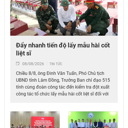
Đẩy nhanh tiến độ lấy mẫu hài cốt
liệt sĩ
08/08/2026
TIN TỨC
Chiều 8/8, ông Đinh Văn Tuấn, Phó Chủ tịch
UBND tỉnh Lâm Đồng, Trưởng Ban chỉ đạo 515
tỉnh cùng đoàn công tác đến kiểm tra đột xuất
công tác tổ chức lấy mẫu hài cốt liệt sĩ đối với
mộ chưa xác định được thông tin tại Nghĩa
trang Liệt sĩ Bình Thuận (xã Hồng Sơn), đồng
thời tặng quà cho cán bộ, chiến sĩ tham gia
công tác lấy mẫu tại đây.