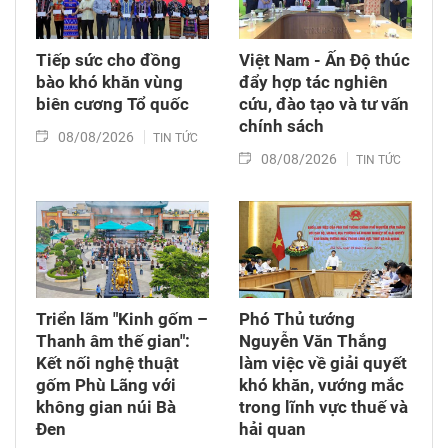
Tiếp sức cho đồng
Việt Nam - Ấn Độ thúc
bào khó khăn vùng
đẩy hợp tác nghiên
biên cương Tổ quốc
cứu, đào tạo và tư vấn
chính sách
08/08/2026
TIN TỨC
08/08/2026
TIN TỨC
Triển lãm "Kinh gốm –
Phó Thủ tướng
Thanh âm thế gian":
Nguyễn Văn Thắng
Kết nối nghệ thuật
làm việc về giải quyết
gốm Phù Lãng với
khó khăn, vướng mắc
không gian núi Bà
trong lĩnh vực thuế và
Đen
hải quan