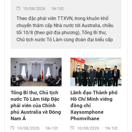
10/08/2026
TIN TỨC
Theo đặc phái viên TTXVN, trong khuôn khổ
chuyến thăm cấp Nhà nước tới Australia, chiều
tối 10/8 (theo giờ địa phương), Tổng Bí thư,
Chủ tịch nước Tô Lâm cùng đoàn đại biểu cấp
cao Việt Nam đã dự Lễ kỷ niệm 35 năm kết nối
hàng không, du lịch Việt Nam – Australia của
Tổng Công ty hàng không Việt Nam (Vietnam
Airlines).
Tổng Bí thư, Chủ tịch
Lãnh đạo Thành phố
nước Tô Lâm tiếp Đặc
Hồ Chí Minh viếng
phái viên của Chính
đồng chí
phủ Australia về Đông
Xaysomphone
Nam Á
Phomvihane
10/08/2026
10/08/2026
TIN TỨC
TIN TỨC