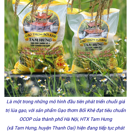
Là một trong những mô hình đầu tiên phát triển chuỗi giá
trị lúa gạo, với sản phẩm Gạo thơm Bối Khê đạt tiêu chuẩn
OCOP của thành phố Hà Nội, HTX Tam Hưng
(xã Tam Hưng, huyện Thanh Oai) hiện đang tiếp tục phát