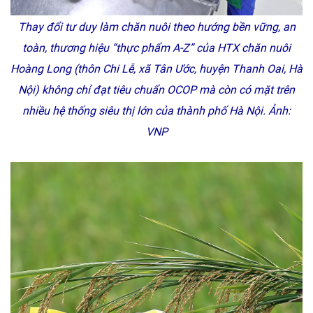
Thay đổi tư duy làm chăn nuôi theo hướng bền vững, an
toàn, thương hiệu “thực phẩm A-Z” của HTX chăn nuôi
Hoàng Long (thôn Chi Lễ, xã Tân Ước, huyện Thanh Oai, Hà
Nội) không chỉ đạt tiêu chuẩn OCOP mà còn có mặt trên
nhiều hệ thống siêu thị lớn của thành phố Hà Nội.
Ảnh:
VNP