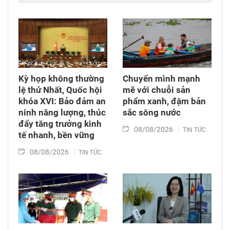
cháu. Hành trình đi tìm công lý vì thế không chỉ
diễn ra tại các tòa án quốc tế mà còn cần được
tiếp tục bằng những chính sách đủ đầy hơn, để
những người sinh ra trong hòa bình không bị
bỏ lại với hậu quả của cuộc chiến mình chưa
từng trải qua.
Kỳ họp không thường
Chuyển mình mạnh
lệ thứ Nhất, Quốc hội
mẽ với chuỗi sản
khóa XVI: Bảo đảm an
phẩm xanh, đậm bản
ninh năng lượng, thúc
sắc sông nước
đẩy tăng trưởng kinh
08/08/2026
TIN TỨC
tế nhanh, bền vững
08/08/2026
TIN TỨC