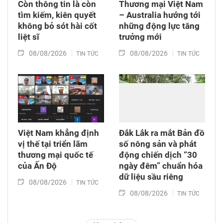
Còn thông tin là còn
Thương mại Việt Nam
tìm kiếm, kiên quyết
– Australia hướng tới
không bỏ sót hài cốt
những động lực tăng
liệt sĩ
trưởng mới
08/08/2026
08/08/2026
TIN TỨC
TIN TỨC
Việt Nam khẳng định
Đắk Lắk ra mắt Bản đồ
vị thế tại triển lãm
số nông sản và phát
thương mại quốc tế
động chiến dịch “30
của Ấn Độ
ngày đêm” chuẩn hóa
dữ liệu sầu riêng
08/08/2026
TIN TỨC
08/08/2026
TIN TỨC