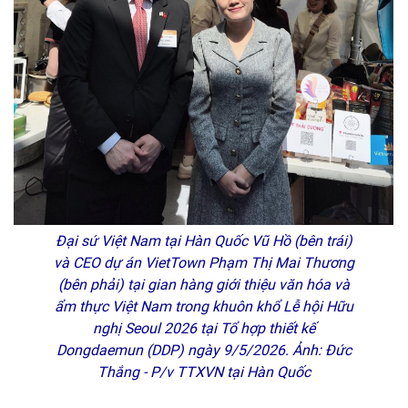
Đại sứ Việt Nam tại Hàn Quốc Vũ Hồ (bên trái)
và CEO dự án VietTown Phạm Thị Mai Thương
(bên phải) tại gian hàng giới thiệu văn hóa và
ẩm thực Việt Nam trong khuôn khổ Lễ hội Hữu
nghị Seoul 2026 tại Tổ hợp thiết kế
Dongdaemun (DDP) ngày 9/5/2026. Ảnh: Đức
Thắng - P/v TTXVN tại Hàn Quốc