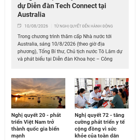
dự Diễn đàn Tech Connect tại
Australia
10/08/2026
TỪ NGHỊ QUYẾT ĐẾN HÀNH ĐỘNG
Trong chương trình thăm cấp Nhà nước tới
Australia, sáng 10/8/2026 (theo giờ địa
phương), Tổng Bí thư, Chủ tịch nước Tô Lâm dự
và phát biểu tại Diễn đàn Khoa học – Công
nghệ - Đổi mới sáng tạo, Giáo dục – Đào tạo và
Phát triển nguồn nhân lực Tech Connect tại Đại
học Công nghệ Sydney.
Nghị quyết 20 - phát
Nghị quyết 72 - tăng
triển Việt Nam trở
cường phát triển y tế
thành quốc gia biển
cộng đồng vì sức
mạnh
khỏe của toàn dân