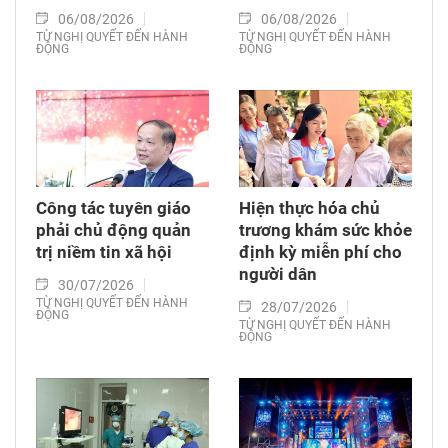
06/08/2026
06/08/2026
TỪ NGHỊ QUYẾT ĐẾN HÀNH
TỪ NGHỊ QUYẾT ĐẾN HÀNH
ĐỘNG
ĐỘNG
Công tác tuyên giáo
Hiện thực hóa chủ
phải chủ động quản
trương khám sức khỏe
trị niềm tin xã hội
định kỳ miễn phí cho
người dân
30/07/2026
TỪ NGHỊ QUYẾT ĐẾN HÀNH
28/07/2026
ĐỘNG
TỪ NGHỊ QUYẾT ĐẾN HÀNH
ĐỘNG