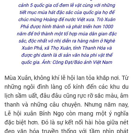
cảnh 5 quốc gia cổ đem lễ vật cùng với những
tiết mục múa hát đặc sắc của quốc gia họ để
chúc mừng Hoàng đế nước Việt xưa. Trò Xuân
Phả được hình thành và phát triển hơn 1000
năm để trở thành một tổ hợp múa dân gian đặc
sắc, độc nhất vô nhị diễn ra hàng năm ở Nghè
Xuân Phả, xã Thọ Xuân, tỉnh Thanh Hóa và
được ghi danh là di sản văn hóa phi vật thể
quốc gia. Ảnh: Công Đạt/Báo ảnh Việt Nam
Mùa Xuân, không khí lễ hội lan tỏa khắp nơi. Từ
những ngôi đình làng cổ kính đến các khu du
lịch sầm uất, đâu đâu cũng rực rỡ sắc màu, âm
thanh và những câu chuyện. Nhưng năm nay,
Lễ hội xuân Bính Ngọ còn mang một ý nghĩa
đặc biệt hơn. Đó là sự kết nối hài hòa giữa nét
đẹp văn hóa truyền thống với tầm nhìn phát