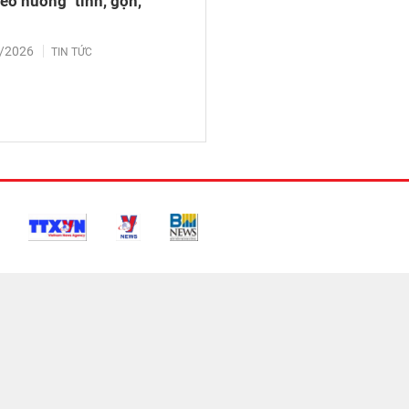
heo hướng "tinh, gọn,
/2026
TIN TỨC