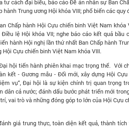
m tra tư cách đại biểu, báo cáo Đề án nhân sự Ban 
 hành Trung ương Hội khóa VIII; phổ biến các qu
Ban Chấp hành Hội Cựu chiến binh Việt Nam khóa V
g Điều lệ Hội khóa VII; nghe báo cáo kết quả bầ
 tiến hành Hội nghị lần thứ nhất Ban Chấp hành Trun
Hội Cựu chiến binh Việt Nam khóa VIII.
Đại hội tiến hành phiên khai mạc trọng thể. Với c
oàn kết - Gương mẫu - Đổi mới, xây dựng Hội Cựu
m vụ”, Đại hội là sự kiện chính trị quan trọng tr
ân dân cả nước; đánh dấu bước phát triển mới tron
 trí, vai trò và những đóng góp to lớn của Hội Cựu
đánh giá trung thực, toàn diện kết quả, thành tíc