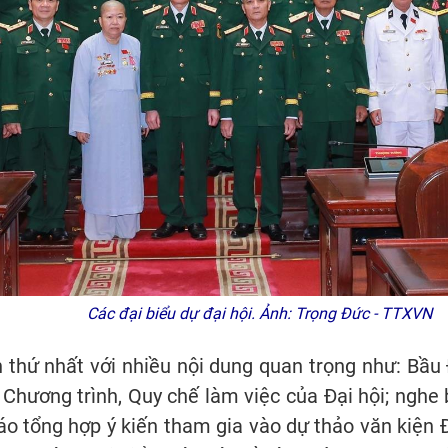
Các đại biểu dự đại hội. Ảnh: Trọng Đức - TTXVN
ên thứ nhất với nhiều nội dung quan trọng như: Bầ
ua Chương trình, Quy chế làm việc của Đại hội; ng
áo tổng hợp ý kiến tham gia vào dự thảo văn kiện Đ