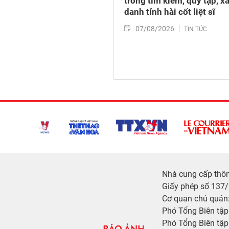
trong tìm kiếm, quy tập, x
danh tính hài cốt liệt sĩ
07/08/2026
TIN TỨC
Nhà cung cấp thông
Giấy phép số 137
Cơ quan chủ quản:
Phó Tổng Biên tậ
Phó Tổng Biên tập