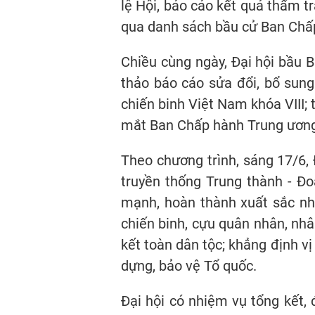
lệ Hội, báo cáo kết quả thẩ
qua danh sách bầu cử Ban Chấp
Chiều cùng ngày, Đại hội bầu 
thảo báo cáo sửa đổi, bổ sun
chiến binh Việt Nam khóa VIII;
mắt Ban Chấp hành Trung ương 
Theo chương trình, sáng 17/6, 
truyền thống Trung thành - Đ
mạnh, hoàn thành xuất sắc nhiệ
chiến binh, cựu quân nhân, nh
kết toàn dân tộc; khẳng định vị
dựng, bảo vệ Tổ quốc.
Đại hội có nhiệm vụ tổng kết, 