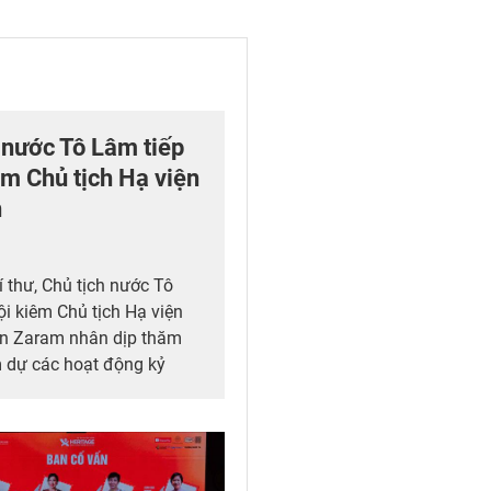
h nước Tô Lâm tiếp
êm Chủ tịch Hạ viện
n
í thư, Chủ tịch nước Tô
i kiêm Chủ tịch Hạ viện
n Zaram nhân dịp thăm
 dự các hoạt động kỷ
hệ ngoại giao Việt Nam –
026).