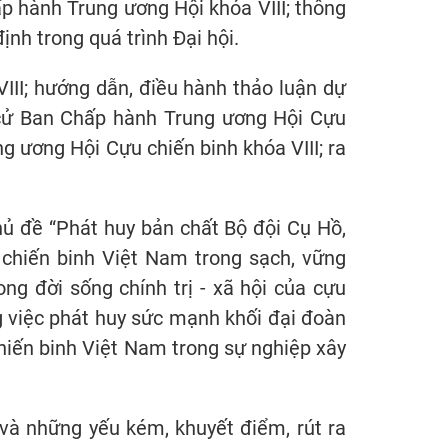
Chấp hành Trung ương Hội khóa VIII; thông
y định trong quá trình Đại hội.
III; hướng dẫn, điều hành thảo luận dự
u cử Ban Chấp hành Trung ương Hội Cựu
g ương Hội Cựu chiến binh khóa VIII; ra
hủ đề “Phát huy bản chất Bộ đội Cụ Hồ,
 chiến binh Việt Nam trong sạch, vững
ong đời sống chính trị - xã hội của cựu
g việc phát huy sức mạnh khối đại đoàn
 chiến binh Việt Nam trong sự nghiệp xây
h và những yếu kém, khuyết điểm, rút ra