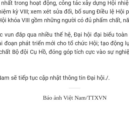
 nhất trong hoạt động, công tác xây dựng Hội nhiệ
hiệm kỳ VIII; xem xét sửa đổi, bổ sung Điều lệ Hội 
ội khóa VIII gồm những người có đủ phẩm chất, nă
c vun đắp qua nhiều thế hệ, Đại hội đại biểu toà
ai đoạn phát triển mới cho tổ chức Hội; tạo động l
hất Bộ đội Cụ Hồ, đóng góp tích cực vào sự nghiệ
m sẽ tiếp tục cập nhật thông tin Đại hội./.
Báo ảnh Việt Nam/TTXVN