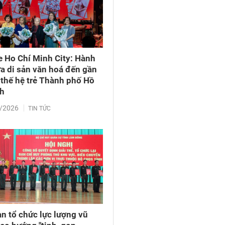
e Ho Chí Minh City: Hành
ưa di sản văn hoá đến gần
 thế hệ trẻ Thành phố Hồ
nh
/2026
TIN TỨC
àn tổ chức lực lượng vũ