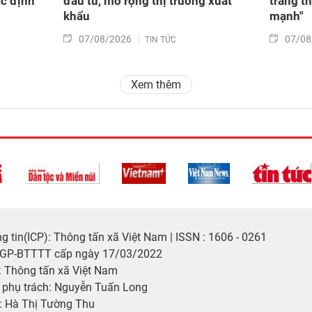
ác định
đầu tư, mở rộng thị trường xuất
trang t
khẩu
mạnh"
07/08/2026
07/08
TIN TỨC
Xem thêm
 tin(ICP): Thông tấn xã Việt Nam | ISSN : 1606 - 0261
/GP-BTTTT cấp ngày 17/03/2022
 Thông tấn xã Việt Nam
p phụ trách: Nguyễn Tuấn Long
: Hà Thị Tường Thu