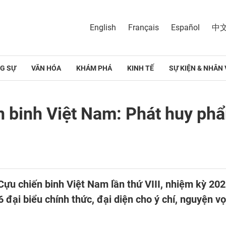
English
Français
Español
中
G SỰ
VĂN HÓA
KHÁM PHÁ
KINH TẾ
SỰ KIỆN & NHÂN 
ến binh Việt Nam: Phát huy ph
 Cựu chiến binh Việt Nam lần thứ VIII, nhiệm kỳ 202
đại biểu chính thức, đại diện cho ý chí, nguyện vọ