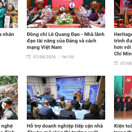
a nhân
Đồng chí Lê Quang Đạo - Nhà lãnh
Heritag
đạo tài năng của Đảng và cách
trình đ
mạng Việt Nam​
hơn với
Chí Mi
07/08/2026
TIN TỨC
07/08
g nghệ
Hỗ trợ doanh nghiệp tiếp cận nhà
Kiện to