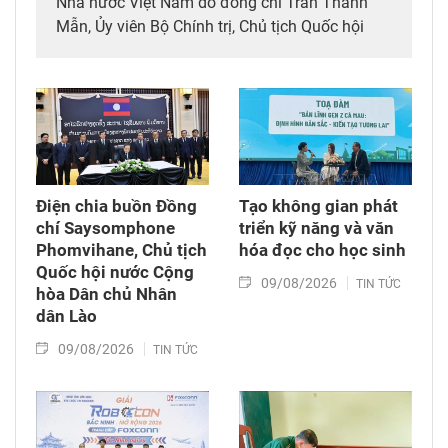
Nhà nước Việt Nam do đồng chí Trần Thanh
Mẫn, Ủy viên Bộ Chính trị, Chủ tịch Quốc hội
dẫn đầu đã tới viếng, ghi sổ tang đồng chí
Saysomphone Phomvihane, Ủy viên Bộ Chính
trị, Chủ tịch Quốc hội Lào.
Điện chia buồn Đồng
Tạo không gian phát
chí Saysomphone
triển kỹ năng và văn
Phomvihane, Chủ tịch
hóa đọc cho học sinh
Quốc hội nước Cộng
09/08/2026
TIN TỨC
hòa Dân chủ Nhân
dân Lào
09/08/2026
TIN TỨC