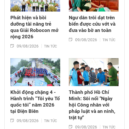
Phát hiện và bồi
Ngư dân trôi dạt trên
dưỡng tài năng trẻ
biển được cứu vớt và
qua Giải Robocon mở
đưa vào bờ an toàn
rộng 2026
09/08/2026
TIN TỨC
09/08/2026
TIN TỨC
Khởi động chặng 4 -
Thành phố Hồ Chí
Hành trình “Tôi yêu Tổ
Minh: Sôi nổi "Ngày
quốc tôi” năm 2026
hội Công nhân với
tại Điện Biên
pháp luật và an ninh,
trật tự"
09/08/2026
TIN TỨC
09/08/2026
TIN TỨC