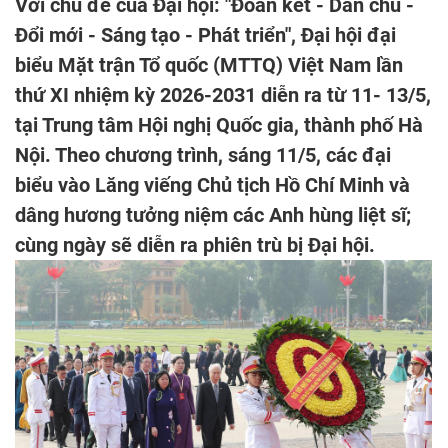
Với chủ đề của Đại hội: "Đoàn kết - Dân chủ -
Đổi mới - Sáng tạo - Phát triển", Đại hội đại
biểu Mặt trận Tổ quốc (MTTQ) Việt Nam lần
thứ XI nhiệm kỳ 2026-2031 diễn ra từ 11- 13/5,
tại Trung tâm Hội nghị Quốc gia, thành phố Hà
Nội. Theo chương trình, sáng 11/5, các đại
biểu vào Lăng viếng Chủ tịch Hồ Chí Minh và
dâng hương tưởng niệm các Anh hùng liệt sĩ;
cùng ngày sẽ diễn ra phiên trù bị Đại hội.