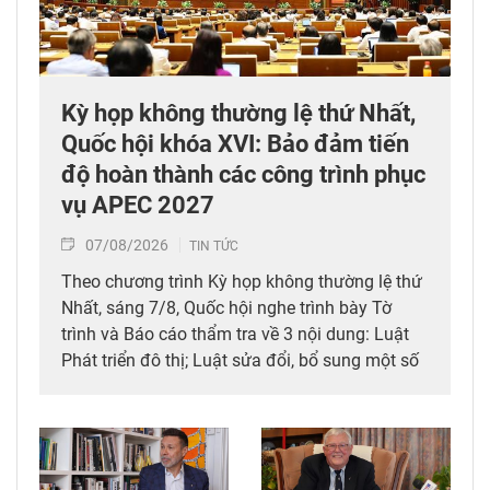
Kỳ họp không thường lệ thứ Nhất,
Quốc hội khóa XVI: Bảo đảm tiến
độ hoàn thành các công trình phục
vụ APEC 2027
07/08/2026
TIN TỨC
Theo chương trình Kỳ họp không thường lệ thứ
Nhất, sáng 7/8, Quốc hội nghe trình bày Tờ
trình và Báo cáo thẩm tra về 3 nội dung: Luật
Phát triển đô thị; Luật sửa đổi, bổ sung một số
điều của 10 luật có liên quan đến thủ tục hành
chính, điều kiện kinh doanh trong lĩnh vực nông
nghiệp và môi trường; Luật sửa đổi, bổ sung
một số điều của Luật Tần số vô tuyến điện,