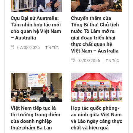
Luật Viễn thông, Luật Giao dịch điện tử và Luật
Chuyển giao công nghệ. Sau đó, Quốc hội thảo
luận ở tổ về 3 dự án Luật trên.
Cựu Đại sứ Australia:
Chuyến thăm của
Tầm nhìn hợp tác mới
Tổng Bí thư, Chủ tịch
cho quan hệ Việt Nam
nước Tô Lâm mở ra
– Australia
giai đoạn triển khai
thực chất quan hệ
07/08/2026
TIN TỨC
Việt Nam – Australia
07/08/2026
TIN TỨC
Việt Nam tiếp tục là
Hợp tác quốc phòng-
thị trường trọng điểm
an ninh giữa Việt Nam
của doanh nghiệp
và Lào ngày càng thực
thực phẩm Ba Lan
chất và hiệu quả