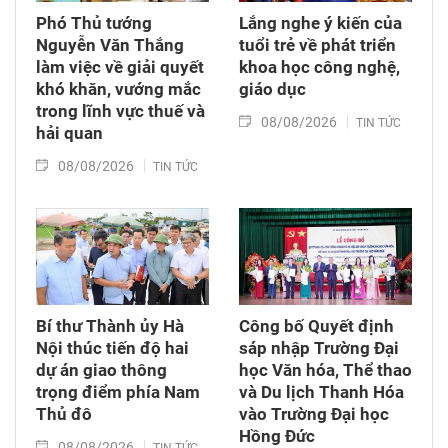
Phó Thủ tướng
Lắng nghe ý kiến của
Nguyễn Văn Thắng
tuổi trẻ về phát triển
làm việc về giải quyết
khoa học công nghệ,
khó khăn, vướng mắc
giáo dục
trong lĩnh vực thuế và
08/08/2026
TIN TỨC
hải quan
08/08/2026
TIN TỨC
Bí thư Thành ủy Hà
Công bố Quyết định
Nội thúc tiến độ hai
sáp nhập Trường Đại
dự án giao thông
học Văn hóa, Thể thao
trọng điểm phía Nam
và Du lịch Thanh Hóa
Thủ đô
vào Trường Đại học
Hồng Đức
08/08/2026
TIN TỨC