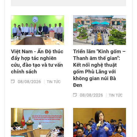
Việt Nam (VOV Miền Trung) và các đơn vị đồng
hành tổ chức chương trình từ thiện, tiếp sức
cho đồng bào nghèo tại xã biên giới Hùng Sơn
(thành phố Đà Nẵng).
Việt Nam - Ấn Độ thúc
Triển lãm "Kinh gốm –
đẩy hợp tác nghiên
Thanh âm thế gian":
cứu, đào tạo và tư vấn
Kết nối nghệ thuật
chính sách
gốm Phù Lãng với
không gian núi Bà
08/08/2026
TIN TỨC
Đen
08/08/2026
TIN TỨC