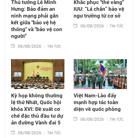
Thủ tướng Lê Minh
Khắc phục "thẻ vàng"
Hưng: Bảo đảm an
IUU: “Lá chắn” bảo vệ
ninh mạng phải gắn
ngư trường từ cơ sở
kết giữa "bảo vệ hệ
06/08/2026
TIN TỨC
thống" và "bảo vệ con
người"
06/08/2026
TIN TỨC
Kỳ họp không thường
Việt Nam-Lào đẩy
lệ thứ Nhất, Quốc hội
mạnh hợp tác toàn
khóa XVI: Đề xuất cơ
diện về quốc phòng
chế đặc thù đầu tư dự
06/08/2026
TIN TỨC
án đường Vành đai 5
06/08/2026
TIN TỨC