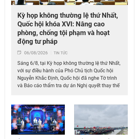
Kỳ họp không thường lệ thứ Nhất,
Quốc hội khóa XVI: Nâng cao
phòng, chống tội phạm và hoạt
động tư pháp
06/08/2026
TIN TỨC
Sáng 6/8, tại Kỳ họp không thường lệ thứ Nhất,
với sự điều hành của Phó Chủ tịch Quốc hội
Nguyễn Khắc Định, Quốc hội đã nghe Tờ trình
và Báo cáo thẩm tra dự án Nghị quyết thay thế
Nghị quyết số 96/2019/QH14 về công tác
phòng, chống tội phạm, vi phạm pháp luật,
công tác của Viện kiểm sát nhân dân, Tòa án
nhân dân và thi hành án.