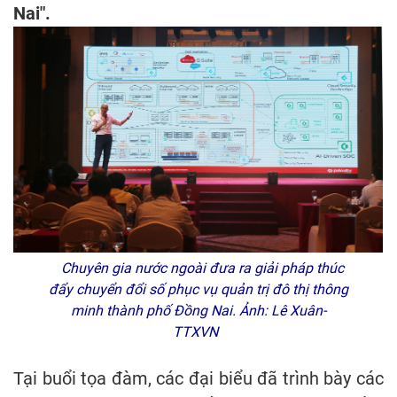
Nai".
Chuyên gia nước ngoài đưa ra giải pháp thúc
đẩy chuyển đổi số phục vụ quản trị đô thị thông
minh thành phố Đồng Nai. Ảnh: Lê Xuân-
TTXVN
Tại buổi tọa đàm, các đại biểu đã trình bày các