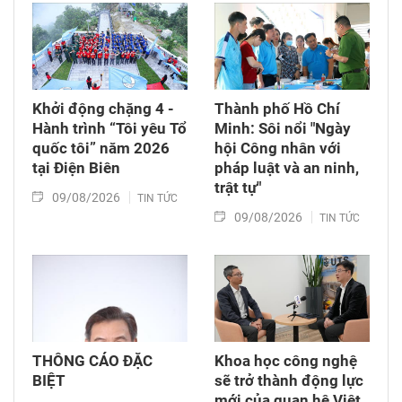
Khởi động chặng 4 -
Thành phố Hồ Chí
Hành trình “Tôi yêu Tổ
Minh: Sôi nổi "Ngày
quốc tôi” năm 2026
hội Công nhân với
tại Điện Biên
pháp luật và an ninh,
trật tự"
09/08/2026
TIN TỨC
09/08/2026
TIN TỨC
THÔNG CÁO ĐẶC
Khoa học công nghệ
BIỆT
sẽ trở thành động lực
mới của quan hệ Việt