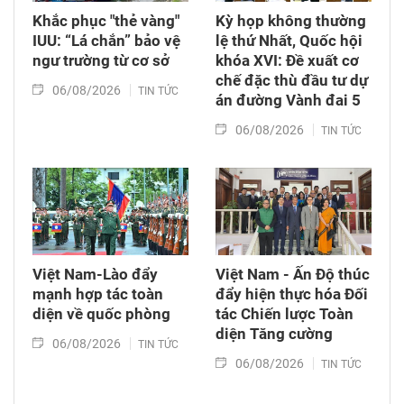
Khắc phục "thẻ vàng"
Kỳ họp không thường
IUU: “Lá chắn” bảo vệ
lệ thứ Nhất, Quốc hội
ngư trường từ cơ sở
khóa XVI: Đề xuất cơ
chế đặc thù đầu tư dự
06/08/2026
TIN TỨC
án đường Vành đai 5
06/08/2026
TIN TỨC
Việt Nam-Lào đẩy
Việt Nam - Ấn Độ thúc
mạnh hợp tác toàn
đẩy hiện thực hóa Đối
diện về quốc phòng
tác Chiến lược Toàn
diện Tăng cường
06/08/2026
TIN TỨC
06/08/2026
TIN TỨC