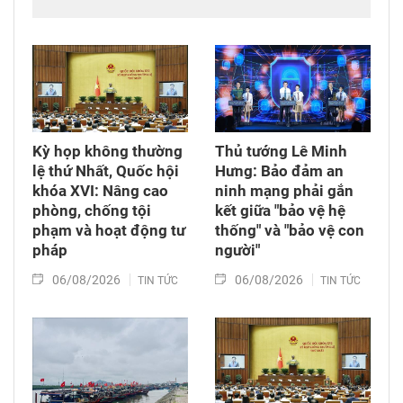
em có hoàn cảnh đặc biệt; đồng thời huy động
các nguồn lực xã hội chung tay xoa dịu nỗi đau
da cam, góp phần bảo đảm an sinh xã hội.
Kỳ họp không thường
Thủ tướng Lê Minh
lệ thứ Nhất, Quốc hội
Hưng: Bảo đảm an
khóa XVI: Nâng cao
ninh mạng phải gắn
phòng, chống tội
kết giữa "bảo vệ hệ
phạm và hoạt động tư
thống" và "bảo vệ con
pháp
người"
06/08/2026
06/08/2026
TIN TỨC
TIN TỨC