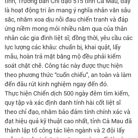
tỉnh, Trưởng ban Chỉ đạo 515 tỉnh Cà Mau, đây
là hoạt động tri ân mang ý nghĩa nhân văn sâu
sắc, nhằm xoa dịu nỗi đau chiến tranh và đáp
ứng niềm mong mỏi nhiều năm qua của thân
nhân các gia đình liệt sĩ; đồng thời, yêu cầu các
lực lượng các khâu: chuẩn bị, khai quật, lấy
mẫu, hoàn trả mặt bằng mộ đều phải kiểm
soát chặt chẽ. Công tác này được thực hiện
theo phương thức “cuốn chiếu”, an toàn và làm
đến đâu rút kinh nghiệm ngay đến đó.
Thực hiện Chiến dịch 500 ngày đêm tìm kiếm,
quy tập và xác định danh tính hài cốt liệt sĩ
theo chỉ đạo, nhằm bảo đảm tính chính xác và
đạt hiệu quả kỹ thuật cao nhất, tỉnh Cà Mau đã
thành lập tổ công tác liên ngành và 2 đội lấy