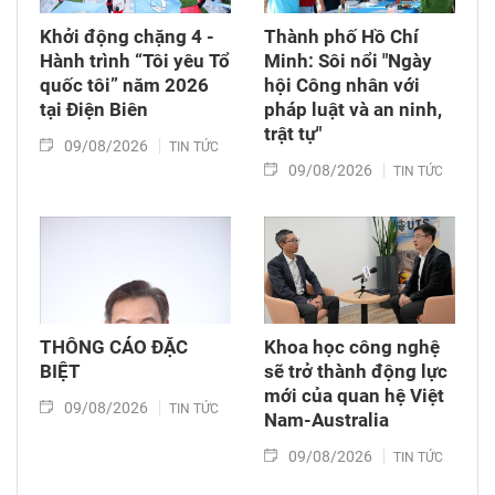
Khởi động chặng 4 -
Thành phố Hồ Chí
Hành trình “Tôi yêu Tổ
Minh: Sôi nổi "Ngày
quốc tôi” năm 2026
hội Công nhân với
tại Điện Biên
pháp luật và an ninh,
trật tự"
09/08/2026
TIN TỨC
09/08/2026
TIN TỨC
THÔNG CÁO ĐẶC
Khoa học công nghệ
BIỆT
sẽ trở thành động lực
mới của quan hệ Việt
09/08/2026
TIN TỨC
Nam-Australia
09/08/2026
TIN TỨC