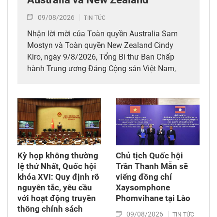
09/08/2026
TIN TỨC
Nhận lời mời của Toàn quyền Australia Sam
Mostyn và Toàn quyền New Zealand Cindy
Kiro, ngày 9/8/2026, Tổng Bí thư Ban Chấp
hành Trung ương Đảng Cộng sản Việt Nam,
Chủ tịch nước Cộng hòa xã hội chủ nghĩa Việt
Nam Tô Lâm cùng Đoàn đại biểu cấp cao Việt
Nam rời Thủ đô Hà Nội lên đường thăm cấp
Nhà nước tới Australia và New Zealand từ ngày
9 - 14/8/2026.
Kỳ họp không thường
Chủ tịch Quốc hội
lệ thứ Nhất, Quốc hội
Trần Thanh Mẫn sẽ
khóa XVI: Quy định rõ
viếng đồng chí
nguyên tắc, yêu cầu
Xaysomphone
với hoạt động truyền
Phomvihane tại Lào
thông chính sách
09/08/2026
TIN TỨC