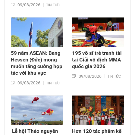
09/08/2026
TIN TỨC
59 năm ASEAN: Bang
195 võ sĩ trẻ tranh tài
Hessen (Đức) mong
tại Giải vô địch MMA
muốn tăng cường hợp
quốc gia 2026
tác với khu vực
09/08/2026
TIN TỨC
09/08/2026
TIN TỨC
​ Lễ hội Thảo nguyên
Hơn 120 tác phẩm kể