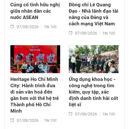
Củng cố tình hữu nghị
Đồng chí Lê Quang
giữa nhân dân các
Đạo - Nhà lãnh đạo tài
nước ASEAN
năng của Đảng và
cách mạng Việt Nam​
07/08/2026
TIN TỨC
07/08/2026
TIN TỨC
Heritage Ho Chí Minh
Ứng dụng khoa học -
City: Hành trình đưa
công nghệ trong tìm
di sản văn hoá đến
kiếm, quy tập, xác
gần hơn với thế hệ trẻ
định danh tính hài cốt
Thành phố Hồ Chí
liệt sĩ
Minh
07/08/2026
TIN TỨC
07/08/2026
TIN TỨC