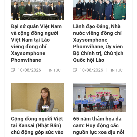
Đại sứ quán Việt Nam
Lãnh đạo Đảng, Nhà
và cộng đồng người
nước viếng đồng chí
Việt Nam tại Lào
Xaysomphone
viếng đồng chí
Phomvihane, Ủy viên
Xaysomphone
Bộ Chính trị, Chủ tịch
Phomvihane
Quốc hội Lào
10/08/2026
10/08/2026
TIN TỨC
TIN TỨC
Cộng đồng người Việt
65 năm thảm họa da
tại Kansai (Nhật Bản)
cam: Huy động các
chủ động góp sức vào
nguồn lực xoa dịu nỗi