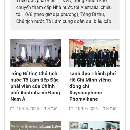
Theo đặc phái viên TTXVN, trong khuôn khổ
chuyến thăm cấp Nhà nước tới Australia, chiều
tối 10/8 (theo giờ địa phương), Tổng Bí thư,
Chủ tịch nước Tô Lâm cùng đoàn đại biểu cấp
cao Việt Nam đã dự Lễ kỷ niệm 35 năm kết nối
hàng không, du lịch Việt Nam – Australia của
Tổng Công ty hàng không Việt Nam (Vietnam
Airlines).
Tổng Bí thư, Chủ tịch
Lãnh đạo Thành phố
nước Tô Lâm tiếp Đặc
Hồ Chí Minh viếng
phái viên của Chính
đồng chí
phủ Australia về Đông
Xaysomphone
Nam Á
Phomvihane
10/08/2026
10/08/2026
TIN TỨC
TIN TỨC