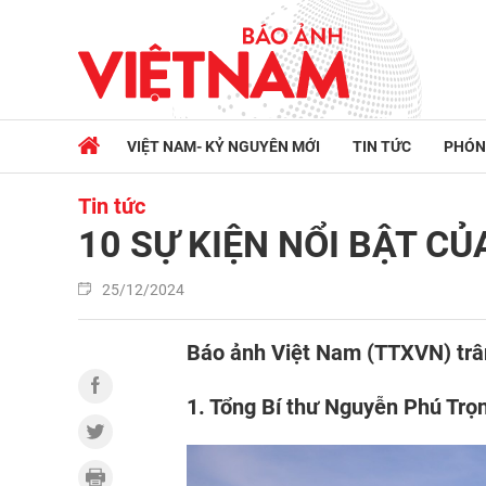
VIỆT NAM- KỶ NGUYÊN MỚI
TIN TỨC
PHÓN
Tin tức
10 SỰ KIỆN NỔI BẬT C
25/12/2024
Báo ảnh Việt Nam (TTXVN) trân
1. Tổng Bí thư Nguyễn Phú Trọ