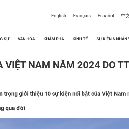
English
Français
Español
中
G SỰ
VĂN HÓA
KHÁM PHÁ
KINH TẾ
SỰ KIỆN & NHÂN 
ỦA VIỆT NAM NĂM 2024 DO 
 trọng giới thiệu 10 sự kiện nổi bật của Việt Nam
ng qua đời