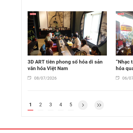
3D ART tiên phong số hóa di sản
“Nhạc t
văn hóa Việt Nam
hóa qua
08/07/2026
06/0
1
2
3
4
5