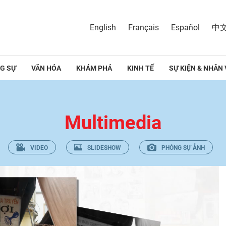
English
Français
Español
中
G SỰ
VĂN HÓA
KHÁM PHÁ
KINH TẾ
SỰ KIỆN & NHÂN 
Multimedia
VIDEO
SLIDESHOW
PHÓNG SỰ ẢNH