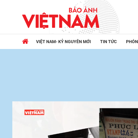
VIỆT NAM- KỶ NGUYÊN MỚI
TIN TỨC
PHÓN