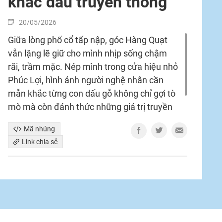
khắc dấu truyền thống
20/05/2026
Giữa lòng phố cổ tấp nập, góc Hàng Quạt
vẫn lặng lẽ giữ cho mình nhịp sống chậm
rãi, trầm mặc. Nép mình trong cửa hiệu nhỏ
Phúc Lợi, hình ảnh người nghệ nhân cần
mẫn khắc từng con dấu gỗ không chỉ gợi tò
mò mà còn đánh thức những giá trị truyền
thống tưởng chừng mai một, lưu giữ hồn
Mã nhúng
xưa giữa dòng chảy hiện đại./.
Link chia sẻ