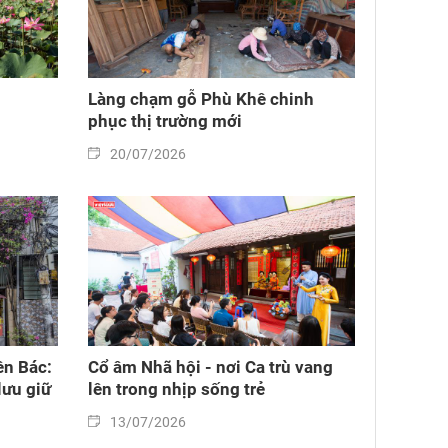
Làng chạm gỗ Phù Khê chinh
phục thị trường mới
20/07/2026
n Bác:
Cổ âm Nhã hội - nơi Ca trù vang
lưu giữ
lên trong nhịp sống trẻ
13/07/2026