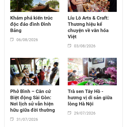
Khám phá kiến trúc
Líu Lô Arts & Craft:
độc đáo đình Đình
Thương hiệu kể
Bảng
chuyện về văn hóa
Việt
06/08/2026
03/08/2026
Phở Bình – Căn cứ
Trà sen Tây Hồ -
Biệt động Sài Gòn:
hương vị di sản giữa
Nơi lịch sử vẫn hiện
lòng Hà Nội
hữu giữa đời thường
29/07/2026
31/07/2026