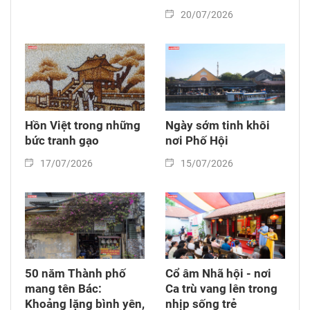
20/07/2026
Hồn Việt trong những
Ngày sớm tinh khôi
bức tranh gạo
nơi Phố Hội
17/07/2026
15/07/2026
50 năm Thành phố
Cổ âm Nhã hội - nơi
mang tên Bác:
Ca trù vang lên trong
Khoảng lặng bình yên,
nhịp sống trẻ